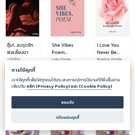
อุ๊บ!...สะดุดรัก
She Vibes
I Love You
พ่อเลี้ยงขา
Poem
Never Be
Sapphic
Enough :love
วาริภัทร
Lulu Ojeda
Robbie Zeolla
Poetry หนังสือ
poems for
การใช้คุกกี้
119.00
฿
149.00
฿
149.00
฿
ภาษาอังกฤษ
healing and
เราใช้คุกกี้เพื่อให้ทุกคนได้ประสบการณ์การใช้งานที่ดียิ่งขึ้นอ่าน
สำหรับ W|W
self-love
เพิ่มเติม
คลิก (Privacy Policy) และ (Cookie Policy)
lesbian girl
หนังสือกลอน
love girl Yuri
กวีรักภาษา
อังกฤษ ที่จะช่วย
ยอมรับ
เยียวยาทุก
จิตใจผ่านดอก
ปรับแต่งคุกกี้
ไม้น