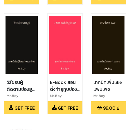
คนใน 1 อาทิตย์
วิธีซ่อนผู้
E-Book สอน
เทคนิคเพิ่มlike
ติดตามช่องยู
ตั่งค่ายูทูปช่อง
แฟนเพจ
ทูป
นอก
Mr.Boy
Mr.Boy
Mr.Boy
GET FREE
GET FREE
99.00
฿