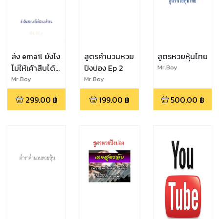
ส่ง email ยังไง
สูตรคำนวนหวย
สูตรหวยหุ้นไทย
ไม่ให้เค้าสืบได้
ปิงปอง Ep 2
Mr.Boy
ว่ามาจากไหน
Mr.Boy
Mr.Boy
299.00
฿
199.00
฿
500.00
฿