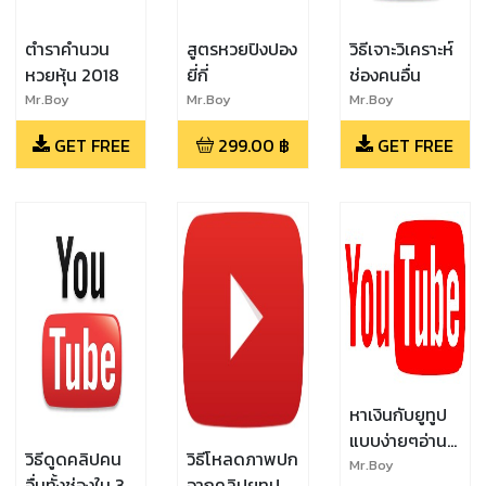
ตำราคำนวน
สูตรหวยปิงปอง
วิธีเจาะวิเคราะห์
หวยหุ้น 2018
ยี่กี่
ช่องคนอื่น
Mr.Boy
Mr.Boy
Mr.Boy
GET FREE
299.00
฿
GET FREE
หาเงินกับยูทูป
แบบง่ายๆอ่าน
วิธีดูดคลิปคน
วิธีโหลดภาพปก
จบแล้วทำมี
Mr.Boy
อื่นทั้งช่องใน 3
จากคลิปยูทูป