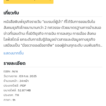
เกี่ยวกับ
หนังสือพิมพ์ธุรกิจรายวัน "แบรนด์ผู้นำ" ที่ได้รับการยอมรับใน
สังคมธุรกิจไทยมานานกว่า 2 ทศวรรษ ด้วยมาตรฐานการนำเสนอ
ข่าวที่รอบด้าน ทั้งมิติธุรกิจ การเงิน การลงทุน การเมือง สังคม
ไลฟ์สไตล์ ยกระดับการรับรู้ข้อมูลข่าวสารและข้อมูลทางธุรกิจ
เสมือนเป็น "มือขวาของมืออาชีพ" ของผู้อ่านทุกระดับ บนพันธกิจ
เพื่อสร้างคลังข้อมูลความรู้ที่ถูกต้อง แม่นยำให้ผู้อ่านใช้เป็นเครื่อง
แสดงมากขึ้น
มือประกอบการตัดสินใจได้เท่าทันการเปลี่ยนแปลง
รายละเอียด
ISBN :
N/A
วันวางขาย
:
03 ก.ย. 2025
จำนวนหน้า
:
24
หน้า
ประเภทไฟล์
:
PDF
ขนาดไฟล์
:
52.87
MB
ประเทศ
:
TH
ภาษา
:
th