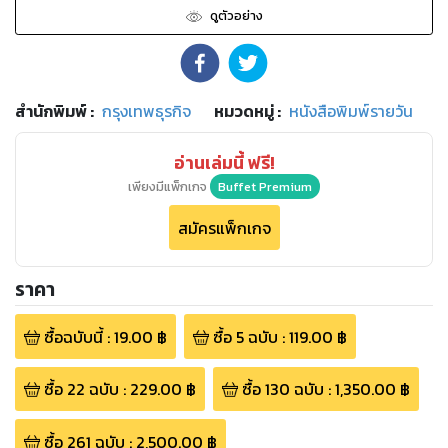
ดูตัวอย่าง
สำนักพิมพ์
:
กรุงเทพธุรกิจ
หมวดหมู่
:
หนังสือพิมพ์รายวัน
อ่านเล่มนี้ ฟรี!
เพียงมีแพ็กเกจ
Buffet Premium
สมัครแพ็กเกจ
ราคา
ซื้อฉบับนี้
:
19.00
฿
ซื้อ
5
ฉบับ
:
119.00
฿
ซื้อ
22
ฉบับ
:
229.00
฿
ซื้อ
130
ฉบับ
:
1,350.00
฿
ซื้อ
261
ฉบับ
:
2,500.00
฿