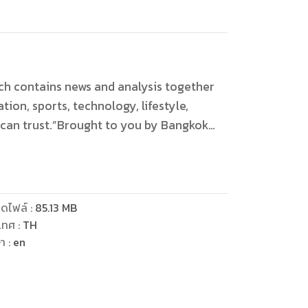
ch contains news and analysis together
ion, sports, technology, lifestyle,
 can trust.”Brought to you by Bangkok
ดไฟล์
:
85.13
MB
เทศ
:
TH
ษา
:
en