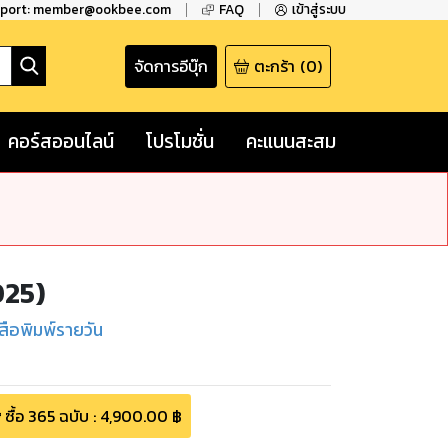
pport: member@ookbee.com
FAQ
เข้าสู่ระบบ
จัดการอีบุ๊ก
ตะกร้า
(
0
)
คอร์สออนไลน์
โปรโมชั่น
คะแนนสะสม
025)
สือพิมพ์รายวัน
ซื้อ
365
ฉบับ
:
4,900.00
฿