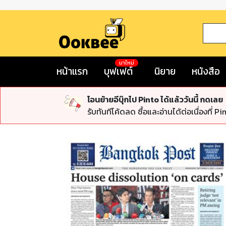
มาใหม่
หน้าแรก
บุฟเฟต์
นิยาย
หนังสือ
โอนย้ายอีบุ๊กไป Pinto ได้แล้ววันนี้ กดเลย
รับทันทีโค้ดลด ซื้อและอ่านได้ต่อเนื่องที่ Pi