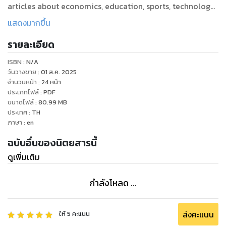
articles about economics, education, sports, technology,
lifestyle, nightlife and entertainment. “The Newspaper
แสดงมากขึ้น
you can trust.”Brought to you by Bangkok Post.
รายละเอียด
(Has same content as the printed paper.)
ISBN :
N/A
วันวางขาย
:
01 ส.ค. 2025
จำนวนหน้า
:
24
หน้า
ประเภทไฟล์
:
PDF
ขนาดไฟล์
:
80.99
MB
ประเทศ
:
TH
ภาษา
:
en
ฉบับอื่นของนิตยสารนี้
ดูเพิ่มเติม
กำลังโหลด ...
ส่งคะแนน
ให้
5
คะแนน