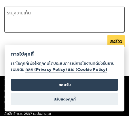
ส่งรีวิว
การใช้คุกกี้
เราใช้คุกกี้เพื่อให้ทุกคนได้ประสบการณ์การใช้งานที่ดียิ่งขึ้นอ่าน
เพิ่มเติม
คลิก (Privacy Policy) และ (Cookie Policy)
Copyright ©
2026
Storylog Co., Ltd. - สตอรี่ล็อกขอสงวนสิทธิ์ไม่รับผิดชอบ
ยอมรับ
ต่อผลงานหรือเนื้อหาใดที่อัปโหลดผ่านเว็บไซต์และปรากฏว่าละเมิดสิทธิใน
ทรัพย์สินทางปัญญาของบุคคลอื่นหรือขัดต่อกฎหมายและศีลธรรม ดังนั้น ผู้อ่าน
ทุกท่านโปรดใช้วิจารณญาณในการกลั่นกรองด้วยตนเอง และหากท่านพบว่าส่วน
ปรับแต่งคุกกี้
หนึ่งส่วนใดขัดต่อกฎหมายและศีลธรรม กรุณาแจ้งมายังบริษัท เพื่อทีมงานจะได้
ดำเนินการในทันที ทั้งนี้ ทางสตอรี่ล็อกขอสงวนลิขสิทธิ์ตามพระราชบัญญัติ
ลิขสิทธิ์ พ.ศ. 2537 (ฉบับล่าสุด)
For support: member@ookbee.com