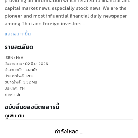
providing all information which related to financial and
capital market news, especially stock news. We are the
pioneer and most influential financial daily newspaper
among Thai and foreign investors.
แสดงมากขึ้น
หนังสือพิมพ์ข่าวหุ้นธุรกิจ กระบอกเสียงอิสระแห่งตลาดทุนที่ได้รับ
รายละเอียด
ความนิยมสูงสุดในประเทศ
นำเสนอข่าวสารที่เกี่ยวข้องกับตลาดการเงินและตลาดทุนมานาน
ISBN :
N/A
วันวางขาย
:
02 มิ.ย. 2026
จำนวนหน้า
:
24
หน้า
ประเภทไฟล์
:
PDF
ขนาดไฟล์
:
5.52
MB
ประเทศ
:
TH
ภาษา
:
th
ฉบับอื่นของนิตยสารนี้
ดูเพิ่มเติม
กำลังโหลด ...