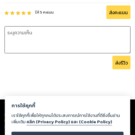
ส่งคะแนน
ให้
5
คะแนน
ส่งรีวิว
Copyright ©
2026
Storylog Co., Ltd. - สตอรี่ล็อกขอสงวนสิทธิ์ไม่รับผิดชอบ
การใช้คุกกี้
ต่อผลงานหรือเนื้อหาใดที่อัปโหลดผ่านเว็บไซต์และปรากฏว่าละเมิดสิทธิใน
ทรัพย์สินทางปัญญาของบุคคลอื่นหรือขัดต่อกฎหมายและศีลธรรม ดังนั้น ผู้อ่าน
เราใช้คุกกี้เพื่อให้ทุกคนได้ประสบการณ์การใช้งานที่ดียิ่งขึ้นอ่าน
ทุกท่านโปรดใช้วิจารณญาณในการกลั่นกรองด้วยตนเอง และหากท่านพบว่าส่วน
เพิ่มเติม
คลิก (Privacy Policy) และ (Cookie Policy)
หนึ่งส่วนใดขัดต่อกฎหมายและศีลธรรม กรุณาแจ้งมายังบริษัท เพื่อทีมงานจะได้
ดำเนินการในทันที ทั้งนี้ ทางสตอรี่ล็อกขอสงวนลิขสิทธิ์ตามพระราชบัญญัติ