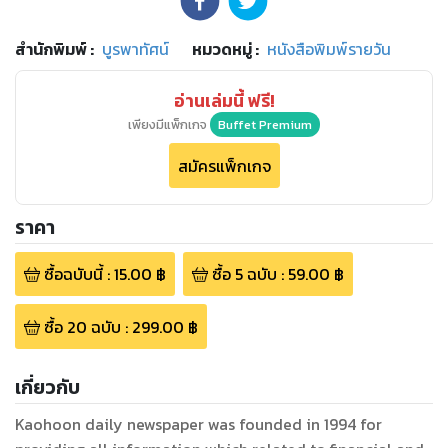
สำนักพิมพ์
:
บูรพาทัศน์
หมวดหมู่
:
หนังสือพิมพ์รายวัน
อ่านเล่มนี้ ฟรี!
เพียงมีแพ็กเกจ
Buffet Premium
สมัครแพ็กเกจ
ราคา
ซื้อฉบับนี้
:
15.00
฿
ซื้อ
5
ฉบับ
:
59.00
฿
ซื้อ
20
ฉบับ
:
299.00
฿
เกี่ยวกับ
Kaohoon daily newspaper was founded in 1994 for