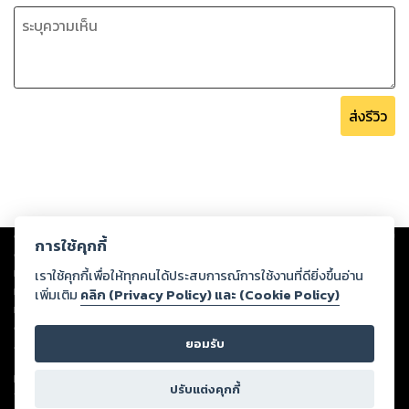
ส่งรีวิว
Copyright ©
2026
Storylog Co., Ltd. - สตอรี่ล็อกขอสงวนสิทธิ์ไม่รับผิดชอบ
การใช้คุกกี้
ต่อผลงานหรือเนื้อหาใดที่อัปโหลดผ่านเว็บไซต์และปรากฏว่าละเมิดสิทธิใน
ทรัพย์สินทางปัญญาของบุคคลอื่นหรือขัดต่อกฎหมายและศีลธรรม ดังนั้น ผู้อ่าน
เราใช้คุกกี้เพื่อให้ทุกคนได้ประสบการณ์การใช้งานที่ดียิ่งขึ้นอ่าน
ทุกท่านโปรดใช้วิจารณญาณในการกลั่นกรองด้วยตนเอง และหากท่านพบว่าส่วน
เพิ่มเติม
คลิก (Privacy Policy) และ (Cookie Policy)
หนึ่งส่วนใดขัดต่อกฎหมายและศีลธรรม กรุณาแจ้งมายังบริษัท เพื่อทีมงานจะได้
ดำเนินการในทันที ทั้งนี้ ทางสตอรี่ล็อกขอสงวนลิขสิทธิ์ตามพระราชบัญญัติ
ยอมรับ
ลิขสิทธิ์ พ.ศ. 2537 (ฉบับล่าสุด)
For support: member@ookbee.com
ปรับแต่งคุกกี้
Version
1.3.17