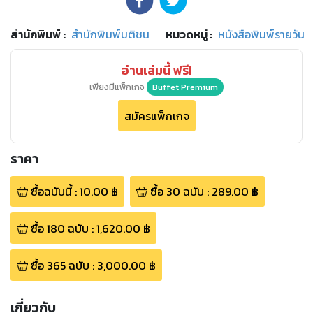
สำนักพิมพ์
:
สำนักพิมพ์มติชน
หมวดหมู่
:
หนังสือพิมพ์รายวัน
อ่านเล่มนี้ ฟรี!
เพียงมีแพ็กเกจ
Buffet Premium
สมัครแพ็กเกจ
ราคา
ซื้อฉบับนี้
:
10.00
฿
ซื้อ
30
ฉบับ
:
289.00
฿
ซื้อ
180
ฉบับ
:
1,620.00
฿
ซื้อ
365
ฉบับ
:
3,000.00
฿
เกี่ยวกับ