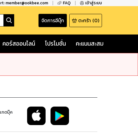
ort: member@ookbee.com
FAQ
เข้าสู่ระบบ
จัดการอีบุ๊ก
ตะกร้า
(
0
)
คอร์สออนไลน์
โปรโมชั่น
คะแนนสะสม
เกตบุ๊ค