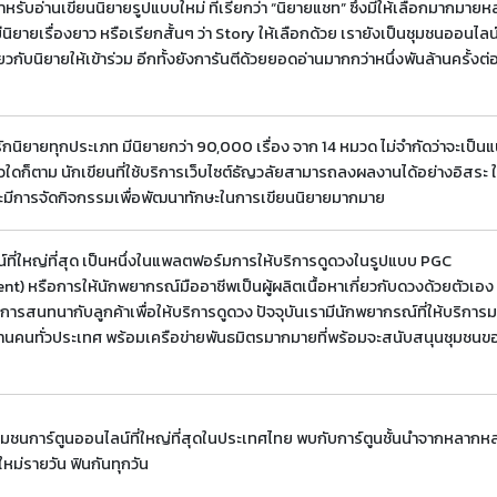
รับอ่านเขียนนิยายรูปแบบใหม่ ที่เรียกว่า “นิยายแชท” ซึ่งมีให้เลือกมากมา
ายเรื่องยาว หรือเรียกสั้นๆ ว่า Story ให้เลือกด้วย เรายังเป็นชุมชนออนไลน
ยวกับนิยายให้เข้าร่วม อีกทั้งยังการันตีด้วยยอดอ่านมากกว่าหนึ่งพันล้านครั้งต่อ
นิยายทุกประเภท มีนิยายกว่า 90,000 เรื่อง จาก 14 หมวด ไม่จำกัดว่าจะเป็นแ
วใดก็ตาม นักเขียนที่ใช้บริการเว็บไซต์ธัญวลัยสามารถลงผลงานได้อย่างอิสระ 
และมีการจัดกิจกรรมเพื่อพัฒนาทักษะในการเขียนนิยายมากมาย
ที่ใหญ่ที่สุด เป็นหนึ่งในแพลตฟอร์มการให้บริการดูดวงในรูปแบบ PGC
) หรือการให้นักพยากรณ์มืออาชีพเป็นผู้ผลิตเนื้อหาเกี่ยวกับดวงด้วยตัวเอง 
รสนทนากับลูกค้าเพื่อให้บริการดูดวง ปัจจุบันเรามีนักพยากรณ์ที่ให้บริกา
้านคนทั่วประเทศ พร้อมเครือข่ายพันธมิตรมากมายที่พร้อมจะสนับสนุนชุมชนขอ
ุมชนการ์ตูนออนไลน์ที่ใหญ่ที่สุดในประเทศไทย พบกับการ์ตูนชั้นนำจากหลาก
นใหม่รายวัน ฟินกันทุกวัน