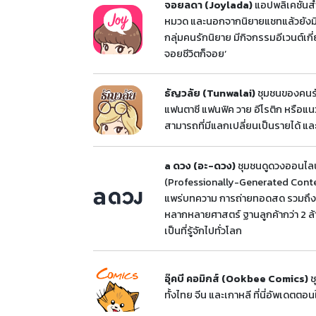
จอยลดา (Joylada)
แอปพลิเคชันสำห
หมวด และนอกจากนิยายแชทแล้วยังมีนิย
กลุ่มคนรักนิยาย มีกิจกรรมอีเวนต์เกี่
จอยชีวิตก็จอย’
ธัญวลัย (Tunwalai)
ชุมชนของคนรัก
แฟนตาซี แฟนฟิค วาย อีโรติก หรือแน
สามารถที่มีแลกเปลี่ยนเป็นรายได้ 
a ดวง (อะ-ดวง)
ชุมชนดูดวงออนไลน์
(Professionally-Generated Content
แพร่บทความ การถ่ายทอดสด รวมถึงกา
หลากหลายศาสตร์ ฐานลูกค้ากว่า 2 ล
เป็นที่รู้จักไปทั่วโลก
อุ๊คบี คอมิกส์ (Ookbee Comics)
ช
ทั้งไทย จีน และเกาหลี ที่นี่อัพเดตตอ