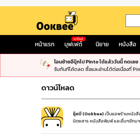
มาใหม่
หน้าแรก
บุฟเฟต์
นิยาย
หนังสือ
โอนย้ายอีบุ๊กไป Pinto ได้แล้ววันนี้ กดเลย
รับทันทีโค้ดลด ซื้อและอ่านได้ต่อเนื่องที่ Pi
ดาวน์โหลด
อุ๊คบี (Ookbee)
เป็นแอพร้านหนังสือ
นิตยสาร หนังสือพิมพ์ และอื่นๆอีกมา