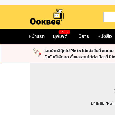
มาใหม่
หน้าแรก
บุฟเฟต์
นิยาย
หนังสือ
โอนย้ายอีบุ๊กไป Pinto ได้แล้ววันนี้ กดเลย
รับทันทีโค้ดลด ซื้อและอ่านได้ต่อเนื่องที่ Pi
มาสะสม "Poin