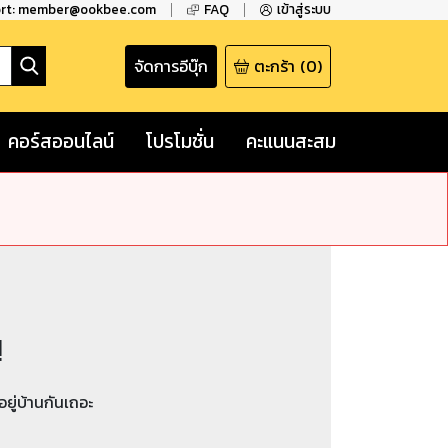
ort: member@ookbee.com
FAQ
เข้าสู่ระบบ
จัดการอีบุ๊ก
ตะกร้า
(
0
)
คอร์สออนไลน์
โปรโมชั่น
คะแนนสะสม
!
ู่บ้านกันเถอะ