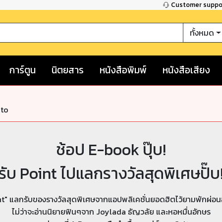
Customer supp
ทั้งหมด
การ์ตูน
นิตยสาร
หนังสือพิมพ์
หนังสือเสียง
nto
ช้อป E-book ปุ๊บ!
รับ Point ไปแลกรางวัลสุดพิเศษปั๊บ
t" แลกรับของรางวัลสุดพิเศษจากแอปพลิเคชั่นยอดฮิตไว้ยามพักผ่อนอย
ไม่ว่าจะอ่านนิยายฟินๆจาก Joylada ธัญวลัย และหอหมื่นอักษร