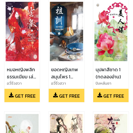
หมอหญิงพลิก
ยอดหญิงเทพ
บุปผาสีชาด 1
ธรรมเนียม เล่ม
สมุนไพร 1
(ทดลองอ่าน)
1 (ทดลองอ่าน)
(ทดลองอ่าน)
อวี่จิ่วฮวา
อวี่จิ่วฮวา
ปิงหลันซา
GET FREE
GET FREE
GET FREE