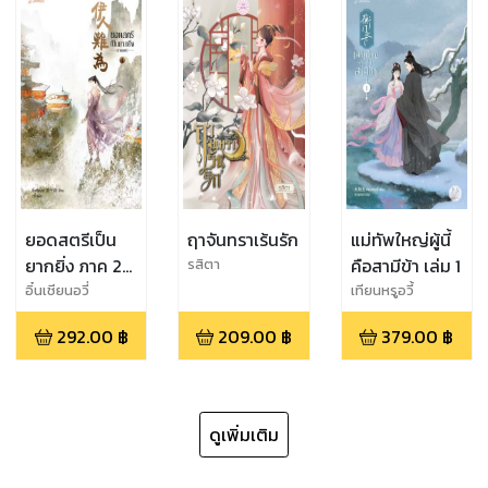
ยอดสตรีเป็น
ฤาจันทราเร้นรัก
แม่ทัพใหญ่ผู้นี้
ยากยิ่ง ภาค 2
คือสามีข้า เล่ม 1
รสิตา
เล่ม 4
อิ๋นเชียนอวี่
เทียนหรูอวี้
292.00
฿
209.00
฿
379.00
฿
ดูเพิ่มเติม