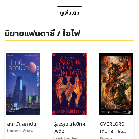
ดูเพิ่มเติม
นิยายแฟนตาซี / ไซไฟ
สถาบันสถาปนา
รุ่งอรุณแห่งวิหค
OVERLORD
เพลิง
เล่ม 13 The
ไอแซค อะซิมอฟ
Paladin of
Leigh Bardugo
Kugane