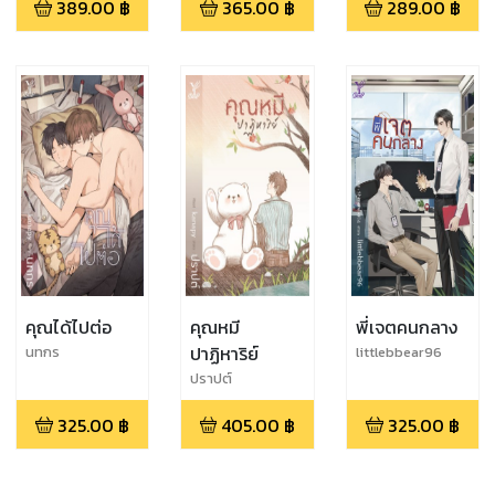
389.00
฿
365.00
฿
289.00
฿
คุณได้ไปต่อ
คุณหมี
พี่เจตคนกลาง
ปาฏิหาริย์
นทกร
littlebbear96
ปราปต์
325.00
฿
405.00
฿
325.00
฿