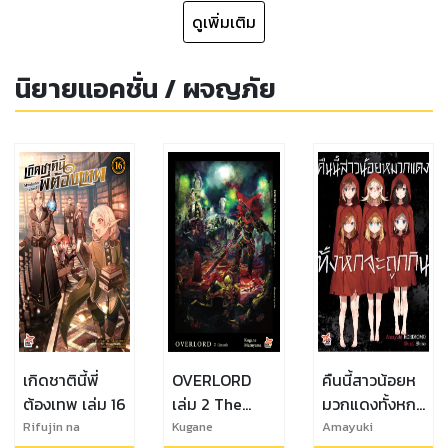
ดูเพิ่มเติม
นิยายแอคชั่น / ผจญภัย
เกิดชาตินี้พี่
OVERLORD
คืนนี้สาวน้อยห
ต้องเทพ เล่ม 16
เล่ม 2 The
มวกแดงทั้งหก
dark warrior
จะถูกกิน (เล่ม
Rifujin na
Kugane
Amayuki
Magonote
Maruyama
KORIMONO