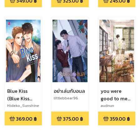
349.00
฿
325.00
฿
245.00
฿
Blue Kiss
อย่าเล่นกับอนล
you were
(Blue Kiss
good to me
littlebbear96
เพื่อนแก้เหงา)
จึงกล้าหาญ
Hideko_Sunshine
audnun
/ Prwlaila
369.00
฿
375.00
฿
359.00
฿