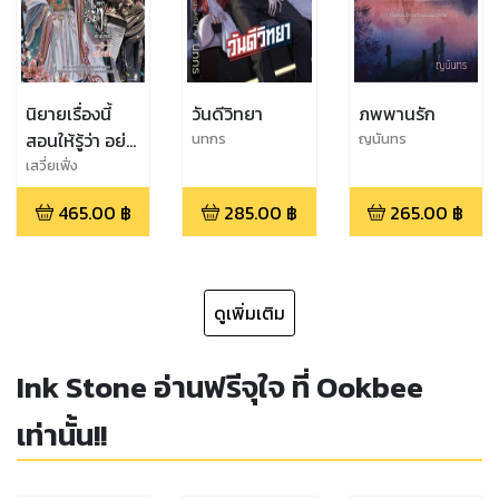
นิยายเรื่องนี้
วันดีวิทยา
ภพพานรัก
สอนให้รู้ว่า อย่า
นทกร
ญนันทร
ซ่ากับนักเขียน
เสวี่ยเฟิ่ง
465.00
฿
285.00
฿
265.00
฿
ดูเพิ่มเติม
Ink Stone อ่านฟรีจุใจ ที่ Ookbee
เท่านั้น!!