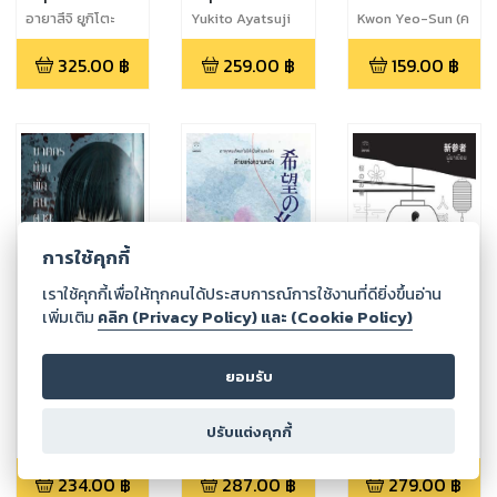
หิมะ (เล่มจบ)
อายาสึจิ ยูกิโตะ
Yukito Ayatsuji
Kwon Yeo-Sun (ค
วอนยอซอน)
325.00
฿
259.00
฿
159.00
฿
การใช้คุกกี้
เราใช้คุกกี้เพื่อให้ทุกคนได้ประสบการณ์การใช้งานที่ดียิ่งขึ้นอ่าน
เพิ่มเติม
คลิก (Privacy Policy) และ (Cookie Policy)
ยอมรับ
ฆาตกรบ้านพัก
ด้ายแห่งความ
ผู้มาเยือน
คนตาย
หวัง
ฮิงาชิโนะ เคโงะ
ปรับแต่งคุกกี้
อิมามุระ มาซาฮิโระ
ฮิงาชิโนะ เคโงะ
234.00
฿
287.00
฿
279.00
฿