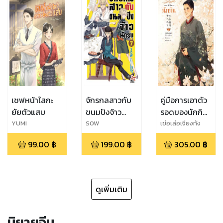
เชฟหน้าใสกะ
จักรกลสาวกับ
คู่มือการเอาตัว
ยัยตัวแสบ
ขนมปังจ้าว
รอดของนักกิน
นักรบ เล่ม 7
เล่ม 2
ํYUMI
SOW
เข่อเล่อเจียงทัง
99.00
฿
199.00
฿
305.00
฿
ดูเพิ่มเติม
นิยายจีน