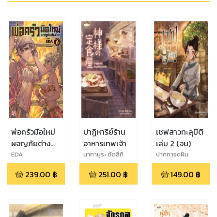
พ่อครัวมือใหม่
ปาฏิหาริย์ร้าน
เชฟสาวทะลุมิติ
ผจญภัยต่าง
อาหารเทพเจ้า
เล่ม 2 (จบ)
โลก เล่ม 6
EDA
นากามุระ ซัตสึกิ
ปากกาจดฝัน
239.00
฿
251.00
฿
149.00
฿