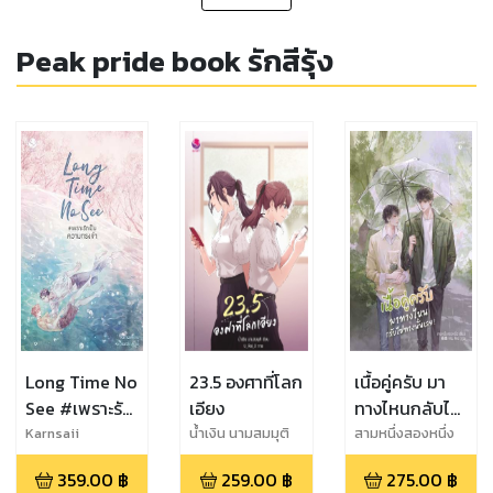
Peak pride book รักสีรุ้ง
Long Time No
23.5 องศาที่โลก
เนื้อคู่ครับ มา
See #เพราะรัก
เอียง
ทางไหนกลับไป
เป็นความทรงจำ
ทางนั้นเลย!
Karnsaii
น้ำเงิน นามสมมุติ
สามหนึ่งสองหนึ่ง
359.00
฿
259.00
฿
275.00
฿