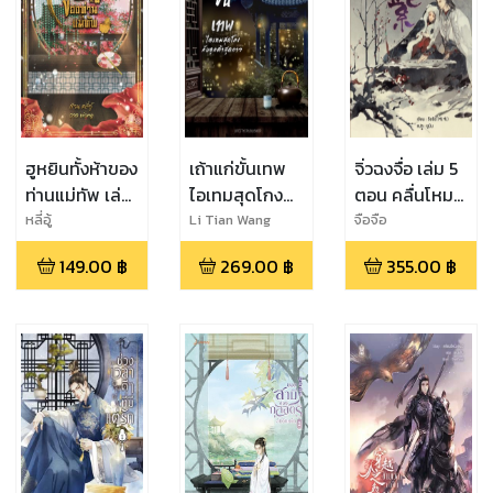
ฮูหยินทั้งห้าของ
เถ้าแก่ขั้นเทพ
จิ่วฉงจื่อ เล่ม 5
ท่านแม่ทัพ เล่ม
ไอเทมสุดโกง
ตอน คลื่นโหม
1
ลูกค้าสุดกาว
พายุกระหน่ำ
หลี่อู้
Li Tian Wang
จือจือ
Liang
เล่ม 12
149.00
฿
269.00
฿
355.00
฿