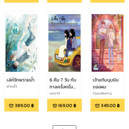
เล่ห์รักพรายน้ำ
6 คืน 7 วัน กับ
เจ้าแก้มนุบนิบ
กาลครั้งหนึ่ง
ของผม
ฝานลั่ว
ระหว่างเรา
นงนาท
Cloudberry
389.00
฿
169.00
฿
349.00
฿