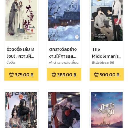
จิ่วฉงจื่อ เล่ม 8
ตกรางวัลอย่าง
The
(จบ) : ความฝัน
งามให้การแสดง
Middleman's
ครั้งเก่าผันผ่าน
ของพระชายา
Love
จือจือ
ฟาต๋าเตอะเล่ยเซี่ยน
littlebbear96
เล่ม 1
375.00
฿
389.00
฿
500.00
฿