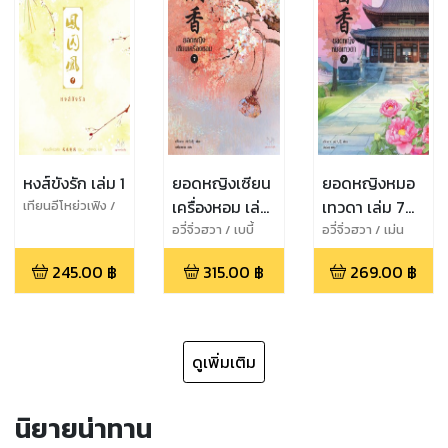
หงส์ขังรัก เล่ม 1
ยอดหญิงเซียน
ยอดหญิงหมอ
เครื่องหอม เล่ม
เทวดา เล่ม 7
เทียนอีโหย่วเฟิง /
พริกหอม
7 (เล่มจบ)
(จบ)
อวี่จิ่วฮวา / เบบี้
อวี่จิ่วฮวา / เม่น
นาคราช
น้อย
245.00
฿
315.00
฿
269.00
฿
ดูเพิ่มเติม
นิยายน่าทาน