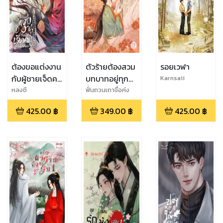
ต้องขอแต่งงาน
ตัวร้ายต้องสวม
รอยเวฬา
กับผู้ชายเจ็ดคน
บทบาทอยู่ทุก
Karnsaii
เนี่ยนะ เล่ม 1
วัน เล่ม 7 (เล่ม
หลงชี
ฟั่นถวนเถาจื่อค่ง
จบ)
425.00
฿
349.00
฿
425.00
฿