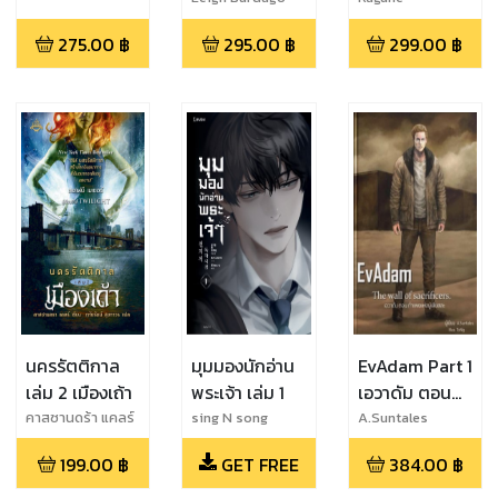
Maruyama
the Holy
275.00
฿
295.00
฿
299.00
฿
kingdom
อัศวินศักดิ์สิทธิ์
แห่งราชอาณา
จักรศักดิ์สทธิ์
(ปัจฉิมบท)
นครรัตติกาล
มุมมองนักอ่าน
EvAdam Part 1
เล่ม 2 เมืองเถ้า
พระเจ้า เล่ม 1
เอวาดัม ตอน
กำแพงแห่งผู้
คาสซานดร้า แคลร์
sing N song
A.Suntales
เสียสละ
199.00
฿
GET FREE
384.00
฿