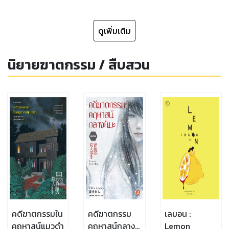
ดูเพิ่มเติม
นิยายฆาตกรรม / สืบสวน
คดีฆาตกรรมใน
คดีฆาตกรรม
เลมอน :
คฤหาสน์แมวดำ
คฤหาสน์กลาง
Lemon