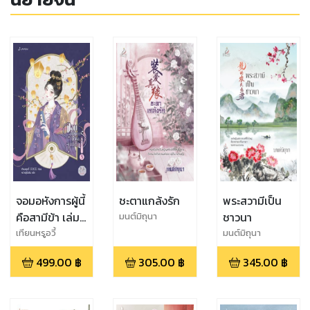
จอมอหังการผู้นี้
ชะตาแกล้งรัก
พระสวามีเป็น
คือสามีข้า เล่ม
ชาวนา
มนต์มิถุนา
3 (จบ)
เทียนหรูอวี้
มนต์มิถุนา
499.00
฿
305.00
฿
345.00
฿