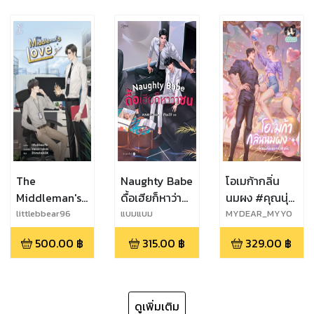
The
Naughty Babe
โอเมก้ากลิ่น
Middleman's
ดื้อเฮียก็หาว่า
นมผง #คุณนุ่ม
Love
ซน
นิ่มหมายเลข
littlebbear96
แบมแบม
MYDEAR_MYYO
U
หนึ่ง
500.00
฿
315.00
฿
329.00
฿
[Omegaverse]
ดูเพิ่มเติม