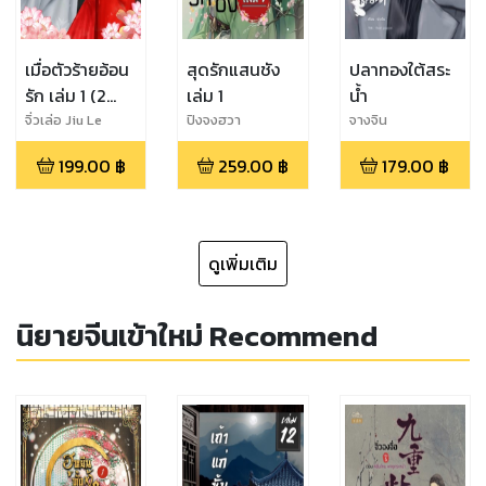
เมื่อตัวร้ายอ้อน
สุดรักแสนชัง
ปลาทองใต้สระ
รัก เล่ม 1 (2
เล่ม 1
น้ำ
เล่มจบ)
จิ่วเล่อ Jiu Le
ปิงจงฮวา
จางจิน
199.00
฿
259.00
฿
179.00
฿
ดูเพิ่มเติม
นิยายจีนเข้าใหม่ Recommend