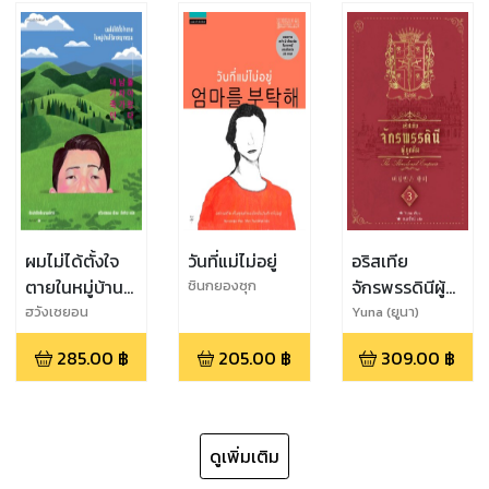
ผมไม่ได้ตั้งใจ
วันที่แม่ไม่อยู่
อริสเทีย
ตายในหมู่บ้าน
จักรพรรดินีผู้
ชินกยองซุก
ไร้อาชญากรรม
ถูกลืม เล่ม 3
ฮวังเซยอน​
Yuna (ยูนา)
285.00
฿
205.00
฿
309.00
฿
ดูเพิ่มเติม