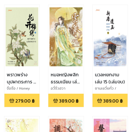
พราวพร่าง
หมอหญิงพลิก
นวลหยกงาม
บุปผาตระการ 7
ธรรมเนียม เล่ม
เล่ม 15 (เล่มจบ)
(เล่มจบ)
4 (เล่มจบ)
จือจือ / Honey
อวี่จิ่วฮวา
ซานเยวี่ยกั่ว /
Toast
Honey Toast
279.00
฿
389.00
฿
389.00
฿