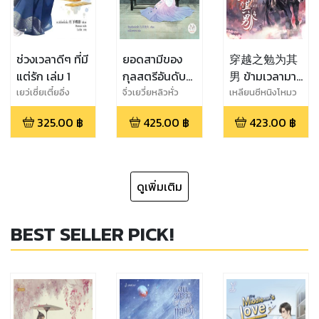
ช่วงเวลาดีๆ ที่มี
ยอดสามีของ
穿越之勉为其
แต่รัก เล่ม 1
กุลสตรีอันดับ
男 ข้ามเวลามา
หนึ่ง เล่ม 2
เป็นผู้ชายของ
เยว่เซี่ยเตี๋ยอิ่ง
จิ่วเยวี่ยหลิวหั่ว
เหลียนซีหนิงโหมว
เขา เล่ม 4
325.00
฿
425.00
฿
423.00
฿
ดูเพิ่มเติม
BEST SELLER PICK!