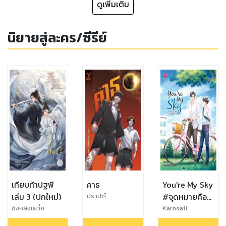
ดูเพิ่มเติม
นิยายสู่ละคร/ซีรีย์
เทียบท้าปฐพี
คาธ
You're My Sky
เล่ม 3 (ปกใหม่)
#จุดหมายคือ
ปราปต์
ท้องฟ้า
ชิงหลิงเยวี่ย
Karnsaii