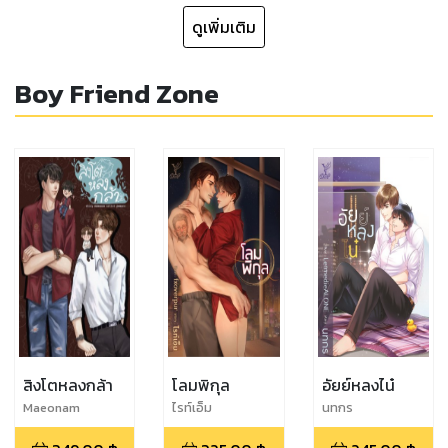
ดูเพิ่มเติม
Boy Friend Zone
สิงโตหลงกล้า
โลมพิกุล
อัยย์หลงไน๋
Maeonam
ไรท์เอ็ม
นทกร