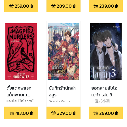
นักรบดำ
เดียวจบ)
259.00
฿
289.00
฿
239.00
฿
ตั้งแต่ศพแรก
บันทึกรักนักล่า
ยอดสายลับโอ
แม็กพายเม
อสูร
เมก้า เล่ม 3
อร์เดอร์ส
แอนโธนี โฮโรวิตซ์
Scalab Pro. x
一夏式小调
Bunthat
413.00
฿
329.00
฿
299.00
฿