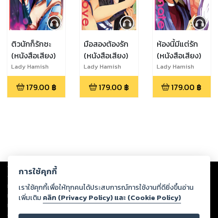
ติวนักก็รักซะ
มือสองต้องรัก
ห้องนี้มีแต่รัก
(หนังสือเสียง)
(หนังสือเสียง)
(หนังสือเสียง)
Lady Hamish
Lady Hamish
Lady Hamish
179.00
฿
179.00
฿
179.00
฿
Copyright ©
2026
Storylog Co., Ltd. - สตอรี่ล็อกขอสงวนสิทธิ์ไม่รับผิดชอบ
การใช้คุกกี้
ต่อผลงานหรือเนื้อหาใดที่อัปโหลดผ่านเว็บไซต์และปรากฏว่าละเมิดสิทธิใน
ทรัพย์สินทางปัญญาของบุคคลอื่นหรือขัดต่อกฎหมายและศีลธรรม ดังนั้น ผู้อ่าน
เราใช้คุกกี้เพื่อให้ทุกคนได้ประสบการณ์การใช้งานที่ดียิ่งขึ้นอ่าน
ทุกท่านโปรดใช้วิจารณญาณในการกลั่นกรองด้วยตนเอง และหากท่านพบว่าส่วน
เพิ่มเติม
คลิก (Privacy Policy) และ (Cookie Policy)
หนึ่งส่วนใดขัดต่อกฎหมายและศีลธรรม กรุณาแจ้งมายังบริษัท เพื่อทีมงานจะได้
ดำเนินการในทันที ทั้งนี้ ทางสตอรี่ล็อกขอสงวนลิขสิทธิ์ตามพระราชบัญญัติ