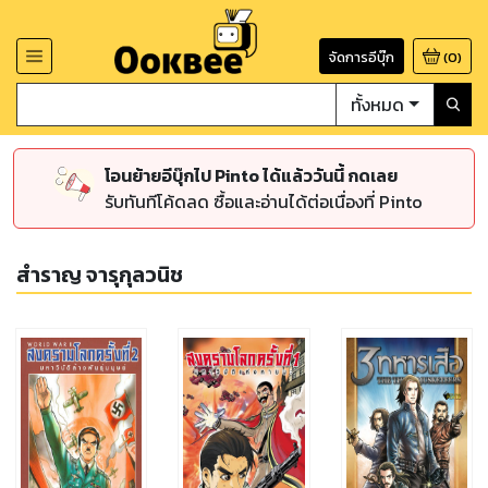
จัดการอีบุ๊ก
(
0
)
ทั้งหมด
โอนย้ายอีบุ๊กไป Pinto ได้แล้ววันนี้ กดเลย
รับทันทีโค้ดลด ซื้อและอ่านได้ต่อเนื่องที่ Pinto
สำราญ จารุกุลวนิช