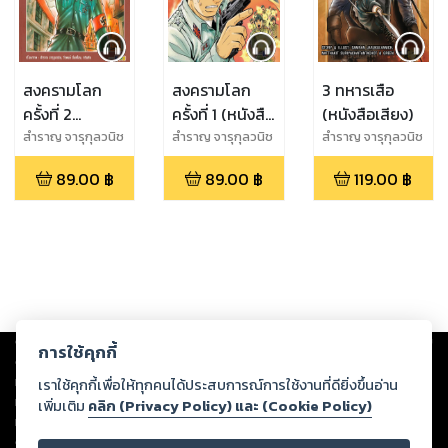
สงครามโลก
สงครามโลก
3 ทหารเสือ
ครั้งที่ 2
ครั้งที่ 1 (หนังสือ
(หนังสือเสียง)
(หนังสือเสียง)
เสียง)
สำราญ จารุกุลวนิช
สำราญ จารุกุลวนิช
สำราญ จารุกุลวนิช
89.00
฿
89.00
฿
119.00
฿
Copyright ©
2026
Storylog Co., Ltd. - สตอรี่ล็อกขอสงวนสิทธิ์ไม่รับผิดชอบ
การใช้คุกกี้
ต่อผลงานหรือเนื้อหาใดที่อัปโหลดผ่านเว็บไซต์และปรากฏว่าละเมิดสิทธิใน
ทรัพย์สินทางปัญญาของบุคคลอื่นหรือขัดต่อกฎหมายและศีลธรรม ดังนั้น ผู้อ่าน
เราใช้คุกกี้เพื่อให้ทุกคนได้ประสบการณ์การใช้งานที่ดียิ่งขึ้นอ่าน
ทุกท่านโปรดใช้วิจารณญาณในการกลั่นกรองด้วยตนเอง และหากท่านพบว่าส่วน
เพิ่มเติม
คลิก (Privacy Policy) และ (Cookie Policy)
หนึ่งส่วนใดขัดต่อกฎหมายและศีลธรรม กรุณาแจ้งมายังบริษัท เพื่อทีมงานจะได้
ดำเนินการในทันที ทั้งนี้ ทางสตอรี่ล็อกขอสงวนลิขสิทธิ์ตามพระราชบัญญัติ