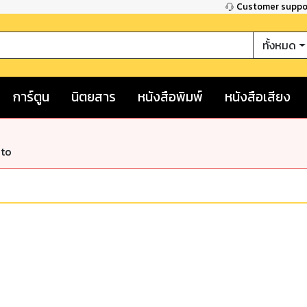
Customer supp
ทั้งหมด
การ์ตูน
นิตยสาร
หนังสือพิมพ์
หนังสือเสียง
nto