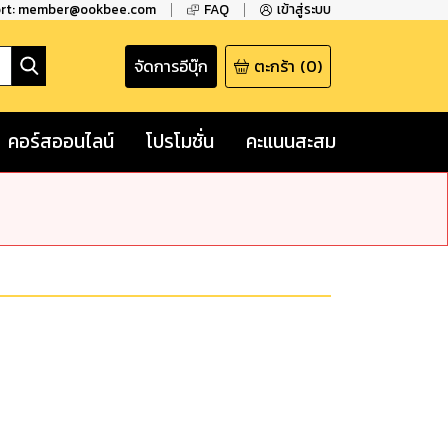
ort: member@ookbee.com
FAQ
เข้าสู่ระบบ
จัดการอีบุ๊ก
ตะกร้า
(
0
)
คอร์สออนไลน์
โปรโมชั่น
คะแนนสะสม