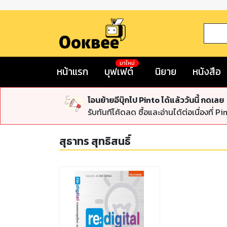
มาใหม่
หน้าแรก
บุฟเฟต์
นิยาย
หนังสือ
โอนย้ายอีบุ๊กไป Pinto ได้แล้ววันนี้ กดเลย
รับทันทีโค้ดลด ซื้อและอ่านได้ต่อเนื่องที่ Pi
สุธาทร สุทธิสนธิ์