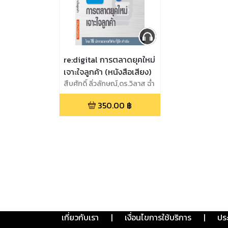
re:digital การตลาดยุคใหม่
เจาะใจลูกค้า (หนังสือเสียง)
สืบศักดิ์ ลิ่วลักษณ์,ดร.วิลาส ฉ่ำ
เลิศวัฒน์,พลอยณิชชา อริย
350.00
฿
เกียรติขจร,สุธาทร สุทธิ
สนธิ์,ศิวัตร เชาวรียวงษ์,เจริญ
ลักษณ์เลิศกุล ,กวิตา ชื่น
ใจ,บัญญพนต์ พูลสวัสดิ์,กัญชลี
สำลีรัตน์,จักรพงษ์ คง
มาลัย,กานดา สุภาวศิน,อภิศิลป์
ตรุงกานนท์,สหัสา อินทรฤทธิ์
,ผรินทร์ สงฆ์ประชา,อรนุช เลิศ
สุวรรณกิจ,สุธีรพันธุ์ สักรวัตร
เกี่ยวกับเรา
|
เงื่อนไขการใช้บริการ
|
ปร