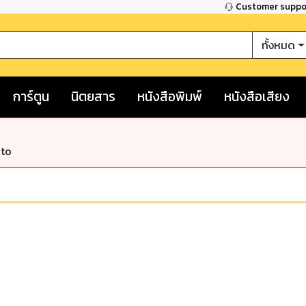
Customer supp
ทั้งหมด
การ์ตูน
นิตยสาร
หนังสือพิมพ์
หนังสือเสียง
nto