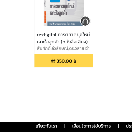
re:digital การตลาดยุคใหม่
เจาะใจลูกค้า (หนังสือเสียง)
สืบศักดิ์ ลิ่วลักษณ์,ดร.วิลาส ฉ่ำ
เลิศวัฒน์,พลอยณิชชา อริย
350.00
฿
เกียรติขจร,สุธาทร สุทธิ
สนธิ์,ศิวัตร เชาวรียวงษ์,เจริญ
ลักษณ์เลิศกุล ,กวิตา ชื่น
ใจ,บัญญพนต์ พูลสวัสดิ์,กัญชลี
สำลีรัตน์,จักรพงษ์ คง
มาลัย,กานดา สุภาวศิน,อภิศิลป์
ตรุงกานนท์,สหัสา อินทรฤทธิ์
,ผรินทร์ สงฆ์ประชา,อรนุช เลิศ
สุวรรณกิจ,สุธีรพันธุ์ สักรวัตร
เกี่ยวกับเรา
|
เงื่อนไขการใช้บริการ
|
ปร