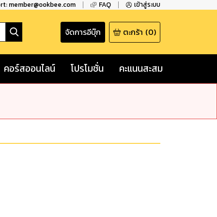
ort: member@ookbee.com
FAQ
เข้าสู่ระบบ
จัดการอีบุ๊ก
ตะกร้า
(
0
)
คอร์สออนไลน์
โปรโมชั่น
คะแนนสะสม