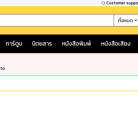
Customer supp
ทั้งหมด
การ์ตูน
นิตยสาร
หนังสือพิมพ์
หนังสือเสียง
nto