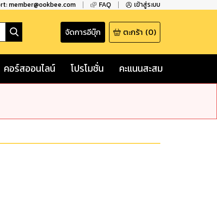
ort: member@ookbee.com
FAQ
เข้าสู่ระบบ
จัดการอีบุ๊ก
ตะกร้า
(
0
)
คอร์สออนไลน์
โปรโมชั่น
คะแนนสะสม