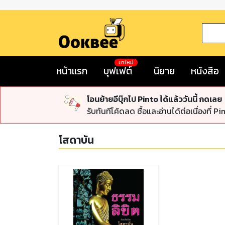
มาใหม่
หน้าแรก
บุฟเฟต์
นิยาย
หนังสือ
โอนย้ายอีบุ๊กไป Pinto ได้แล้ววันนี้ กดเลย
รับทันทีโค้ดลด ซื้อและอ่านได้ต่อเนื่องที่ Pi
โสดาบัน