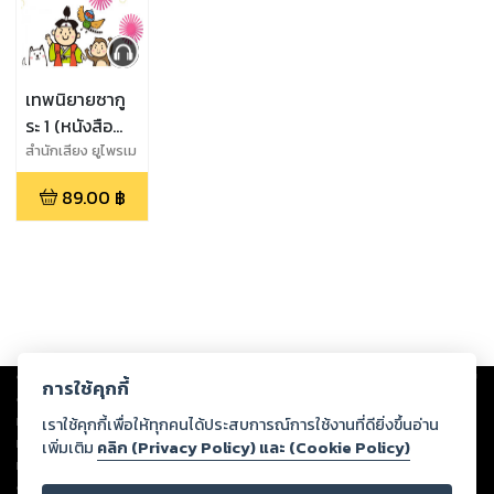
เทพนิยายซากู
ระ 1 (หนังสือ
เสียง)
สำนักเสียง ยูไพรเม
ซี่
89.00
฿
Copyright ©
2026
Storylog Co., Ltd. - สตอรี่ล็อกขอสงวนสิทธิ์ไม่รับผิดชอบ
การใช้คุกกี้
ต่อผลงานหรือเนื้อหาใดที่อัปโหลดผ่านเว็บไซต์และปรากฏว่าละเมิดสิทธิใน
ทรัพย์สินทางปัญญาของบุคคลอื่นหรือขัดต่อกฎหมายและศีลธรรม ดังนั้น ผู้อ่าน
เราใช้คุกกี้เพื่อให้ทุกคนได้ประสบการณ์การใช้งานที่ดียิ่งขึ้นอ่าน
ทุกท่านโปรดใช้วิจารณญาณในการกลั่นกรองด้วยตนเอง และหากท่านพบว่าส่วน
เพิ่มเติม
คลิก (Privacy Policy) และ (Cookie Policy)
หนึ่งส่วนใดขัดต่อกฎหมายและศีลธรรม กรุณาแจ้งมายังบริษัท เพื่อทีมงานจะได้
ดำเนินการในทันที ทั้งนี้ ทางสตอรี่ล็อกขอสงวนลิขสิทธิ์ตามพระราชบัญญัติ