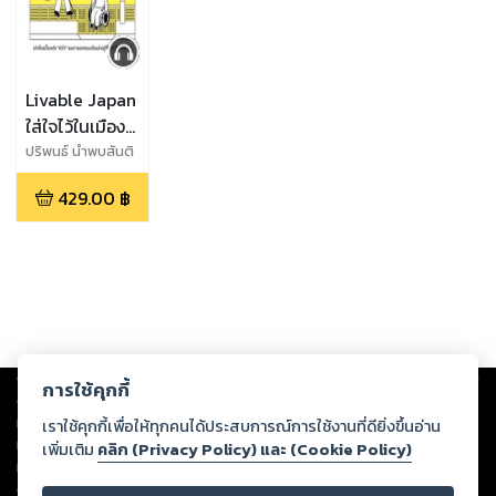
Livable Japan
ใส่ใจไว้ในเมือง
(หนังสือเสียง)
ปริพนธ์ นำพบสันติ
429.00
฿
Copyright ©
2026
Storylog Co., Ltd. - สตอรี่ล็อกขอสงวนสิทธิ์ไม่รับผิดชอบ
การใช้คุกกี้
ต่อผลงานหรือเนื้อหาใดที่อัปโหลดผ่านเว็บไซต์และปรากฏว่าละเมิดสิทธิใน
ทรัพย์สินทางปัญญาของบุคคลอื่นหรือขัดต่อกฎหมายและศีลธรรม ดังนั้น ผู้อ่าน
เราใช้คุกกี้เพื่อให้ทุกคนได้ประสบการณ์การใช้งานที่ดียิ่งขึ้นอ่าน
ทุกท่านโปรดใช้วิจารณญาณในการกลั่นกรองด้วยตนเอง และหากท่านพบว่าส่วน
เพิ่มเติม
คลิก (Privacy Policy) และ (Cookie Policy)
หนึ่งส่วนใดขัดต่อกฎหมายและศีลธรรม กรุณาแจ้งมายังบริษัท เพื่อทีมงานจะได้
ดำเนินการในทันที ทั้งนี้ ทางสตอรี่ล็อกขอสงวนลิขสิทธิ์ตามพระราชบัญญัติ