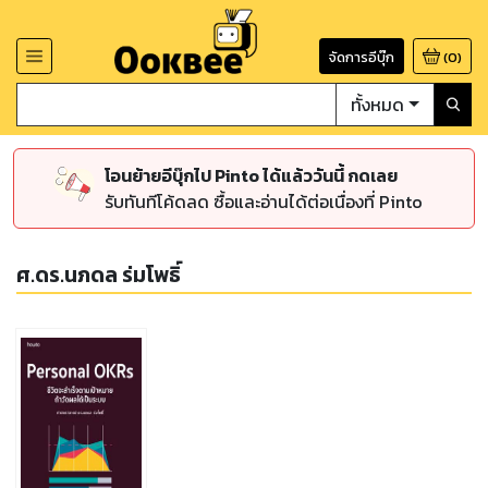
จัดการอีบุ๊ก
(
0
)
ทั้งหมด
โอนย้ายอีบุ๊กไป Pinto ได้แล้ววันนี้ กดเลย
รับทันทีโค้ดลด ซื้อและอ่านได้ต่อเนื่องที่ Pinto
ศ.ดร.นภดล ร่มโพธิ์