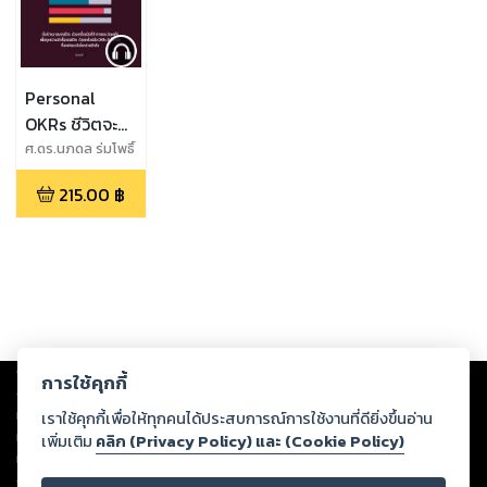
Personal
OKRs ชีวิตจะ
สำเร็จตามเป้า
ศ.ดร.นภดล ร่มโพธิ์
หมาย ถ้าวัดผล
215.00
฿
ได้เป็นระบบ
(หนังสือเสียง)
Copyright ©
2026
Storylog Co., Ltd. - สตอรี่ล็อกขอสงวนสิทธิ์ไม่รับผิดชอบ
การใช้คุกกี้
ต่อผลงานหรือเนื้อหาใดที่อัปโหลดผ่านเว็บไซต์และปรากฏว่าละเมิดสิทธิใน
ทรัพย์สินทางปัญญาของบุคคลอื่นหรือขัดต่อกฎหมายและศีลธรรม ดังนั้น ผู้อ่าน
เราใช้คุกกี้เพื่อให้ทุกคนได้ประสบการณ์การใช้งานที่ดียิ่งขึ้นอ่าน
ทุกท่านโปรดใช้วิจารณญาณในการกลั่นกรองด้วยตนเอง และหากท่านพบว่าส่วน
เพิ่มเติม
คลิก (Privacy Policy) และ (Cookie Policy)
หนึ่งส่วนใดขัดต่อกฎหมายและศีลธรรม กรุณาแจ้งมายังบริษัท เพื่อทีมงานจะได้
ดำเนินการในทันที ทั้งนี้ ทางสตอรี่ล็อกขอสงวนลิขสิทธิ์ตามพระราชบัญญัติ