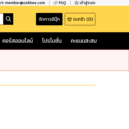
ort: member@ookbee.com
FAQ
เข้าสู่ระบบ
จัดการอีบุ๊ก
ตะกร้า
(
0
)
คอร์สออนไลน์
โปรโมชั่น
คะแนนสะสม