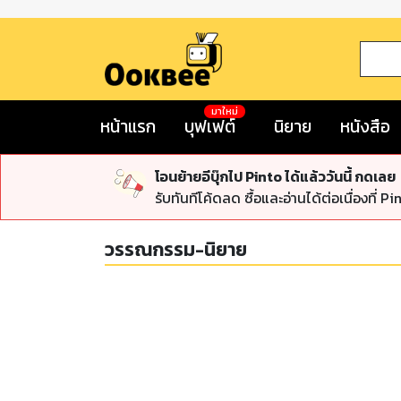
มาใหม่
หน้าแรก
บุฟเฟต์
นิยาย
หนังสือ
โอนย้ายอีบุ๊กไป Pinto ได้แล้ววันนี้ กดเลย
รับทันทีโค้ดลด ซื้อและอ่านได้ต่อเนื่องที่ Pi
วรรณกรรม-นิยาย