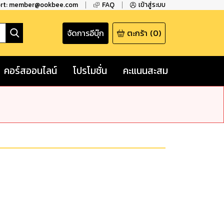
ort: member@ookbee.com
FAQ
เข้าสู่ระบบ
จัดการอีบุ๊ก
ตะกร้า
(
0
)
คอร์สออนไลน์
โปรโมชั่น
คะแนนสะสม