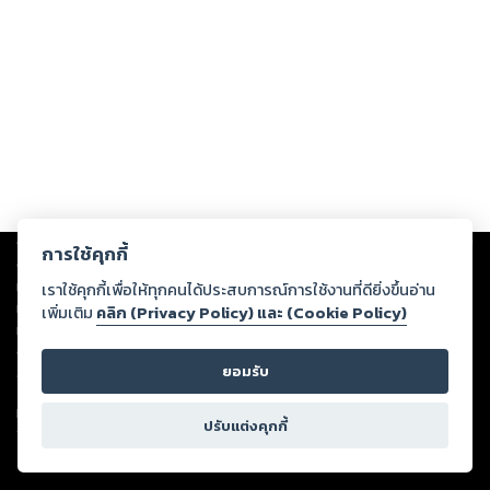
Copyright ©
2026
Storylog Co., Ltd. - สตอรี่ล็อกขอสงวนสิทธิ์ไม่รับผิดชอบ
การใช้คุกกี้
ต่อผลงานหรือเนื้อหาใดที่อัปโหลดผ่านเว็บไซต์และปรากฏว่าละเมิดสิทธิใน
ทรัพย์สินทางปัญญาของบุคคลอื่นหรือขัดต่อกฎหมายและศีลธรรม ดังนั้น ผู้อ่าน
เราใช้คุกกี้เพื่อให้ทุกคนได้ประสบการณ์การใช้งานที่ดียิ่งขึ้นอ่าน
ทุกท่านโปรดใช้วิจารณญาณในการกลั่นกรองด้วยตนเอง และหากท่านพบว่าส่วน
เพิ่มเติม
คลิก (Privacy Policy) และ (Cookie Policy)
หนึ่งส่วนใดขัดต่อกฎหมายและศีลธรรม กรุณาแจ้งมายังบริษัท เพื่อทีมงานจะได้
ดำเนินการในทันที ทั้งนี้ ทางสตอรี่ล็อกขอสงวนลิขสิทธิ์ตามพระราชบัญญัติ
ยอมรับ
ลิขสิทธิ์ พ.ศ. 2537 (ฉบับล่าสุด)
For support: member@ookbee.com
ปรับแต่งคุกกี้
Version
1.3.17