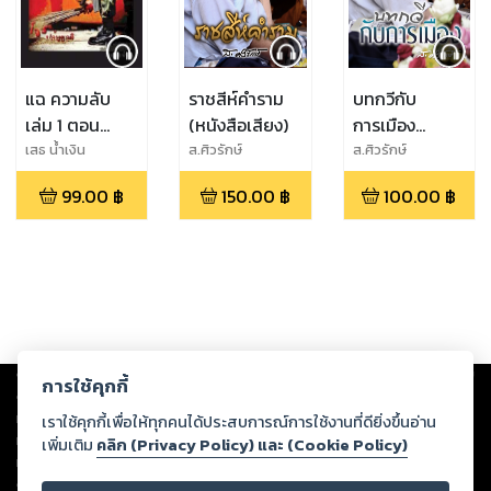
แฉ ความลับ
ราชสีห์คำราม
บทกวีกับ
เล่ม 1 ตอน
(หนังสือเสียง)
การเมือง
บันทึกลับ
(หนังสือเสียง)
เสธ น้ำเงิน
ส.ศิวรักษ์
ส.ศิวรักษ์
ประวัติศาสตร์ที่
99.00
฿
150.00
฿
100.00
฿
ถูกปกปิด
(หนังสือเสียง)
Copyright ©
2026
Storylog Co., Ltd. - สตอรี่ล็อกขอสงวนสิทธิ์ไม่รับผิดชอบ
การใช้คุกกี้
ต่อผลงานหรือเนื้อหาใดที่อัปโหลดผ่านเว็บไซต์และปรากฏว่าละเมิดสิทธิใน
ทรัพย์สินทางปัญญาของบุคคลอื่นหรือขัดต่อกฎหมายและศีลธรรม ดังนั้น ผู้อ่าน
เราใช้คุกกี้เพื่อให้ทุกคนได้ประสบการณ์การใช้งานที่ดียิ่งขึ้นอ่าน
ทุกท่านโปรดใช้วิจารณญาณในการกลั่นกรองด้วยตนเอง และหากท่านพบว่าส่วน
เพิ่มเติม
คลิก (Privacy Policy) และ (Cookie Policy)
หนึ่งส่วนใดขัดต่อกฎหมายและศีลธรรม กรุณาแจ้งมายังบริษัท เพื่อทีมงานจะได้
ดำเนินการในทันที ทั้งนี้ ทางสตอรี่ล็อกขอสงวนลิขสิทธิ์ตามพระราชบัญญัติ