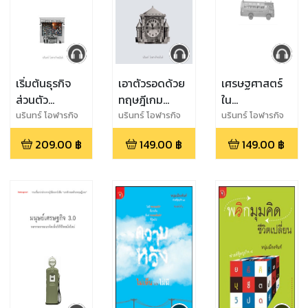
เริ่มต้นธุรกิจ
เอาตัวรอดด้วย
เศรษฐศาสตร์
ส่วนตัว
ทฤษฎีเกม
ใน
(หนังสือเสียง)
(หนังสือเสียง)
กรุงเทพมหานคร
นรินทร์ โอฬารกิจ
นรินทร์ โอฬารกิจ
นรินทร์ โอฬารกิจ
อนันต์a
อนันต์a
อนันต์a
(หนังสือเสียง)
209.00
฿
149.00
฿
149.00
฿