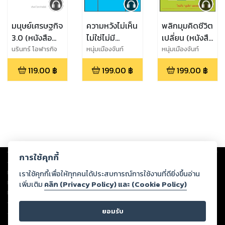
มนุษย์เศรษฐกิจ
ความหวังไม่เห็น
พลิกมุมคิดชีวิต
3.0 (หนังสือ
ไม่ใช่ไม่มี
เปลี่ยน (หนังสือ
เสียง)
(หนังสือเสียง)
เสียง)
นรินทร์ โอฬารกิจ
หนุ่มเมืองจันท์
หนุ่มเมืองจันท์
อนันต์a
119.00
฿
199.00
฿
199.00
฿
Copyright ©
2026
Storylog Co., Ltd. - สตอรี่ล็อกขอสงวนสิทธิ์ไม่รับผิดชอบ
การใช้คุกกี้
ต่อผลงานหรือเนื้อหาใดที่อัปโหลดผ่านเว็บไซต์และปรากฏว่าละเมิดสิทธิใน
ทรัพย์สินทางปัญญาของบุคคลอื่นหรือขัดต่อกฎหมายและศีลธรรม ดังนั้น ผู้อ่าน
เราใช้คุกกี้เพื่อให้ทุกคนได้ประสบการณ์การใช้งานที่ดียิ่งขึ้นอ่าน
ทุกท่านโปรดใช้วิจารณญาณในการกลั่นกรองด้วยตนเอง และหากท่านพบว่าส่วน
เพิ่มเติม
คลิก (Privacy Policy) และ (Cookie Policy)
หนึ่งส่วนใดขัดต่อกฎหมายและศีลธรรม กรุณาแจ้งมายังบริษัท เพื่อทีมงานจะได้
ดำเนินการในทันที ทั้งนี้ ทางสตอรี่ล็อกขอสงวนลิขสิทธิ์ตามพระราชบัญญัติ
ยอมรับ
ลิขสิทธิ์ พ.ศ. 2537 (ฉบับล่าสุด)