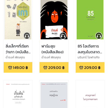
สิ่งเล็กๆที่เรียก
ฟาร์มสุข
85 ไอเดียการ
ว่าเกา (หนังสือ
(หนังสือเสียง)
ลงทุนในตลาด
เสียง)
หุ้นไทย (หนังสือ
ดำรงค์ พิณคุณ
ดำรงค์ พิณคุณ
นรินทร์ โอฬารกิจ
อนันต์a
เสียง)
149.00
฿
209.00
฿
209.00
฿