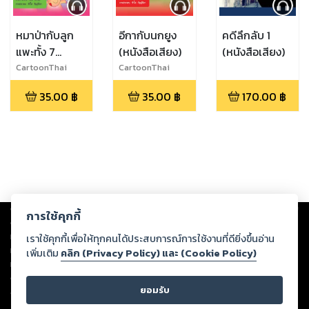
หมาป่ากับลูก
อีกากับนกยูง
คดีลึกลับ 1
แพะทั้ง 7
(หนังสือเสียง)
(หนังสือเสียง)
(หนังสือเสียง)
CartoonThai
CartoonThai
Studio
Studio
35.00
฿
35.00
฿
170.00
฿
Copyright ©
2026
Storylog Co., Ltd. - สตอรี่ล็อกขอสงวนสิทธิ์ไม่รับผิดชอบ
การใช้คุกกี้
ต่อผลงานหรือเนื้อหาใดที่อัปโหลดผ่านเว็บไซต์และปรากฏว่าละเมิดสิทธิใน
ทรัพย์สินทางปัญญาของบุคคลอื่นหรือขัดต่อกฎหมายและศีลธรรม ดังนั้น ผู้อ่าน
เราใช้คุกกี้เพื่อให้ทุกคนได้ประสบการณ์การใช้งานที่ดียิ่งขึ้นอ่าน
ทุกท่านโปรดใช้วิจารณญาณในการกลั่นกรองด้วยตนเอง และหากท่านพบว่าส่วน
เพิ่มเติม
คลิก (Privacy Policy) และ (Cookie Policy)
หนึ่งส่วนใดขัดต่อกฎหมายและศีลธรรม กรุณาแจ้งมายังบริษัท เพื่อทีมงานจะได้
ดำเนินการในทันที ทั้งนี้ ทางสตอรี่ล็อกขอสงวนลิขสิทธิ์ตามพระราชบัญญัติ
ยอมรับ
ลิขสิทธิ์ พ.ศ. 2537 (ฉบับล่าสุด)