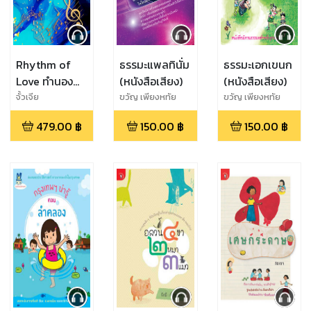
Rhythm of
ธรรมะแพลทินั่ม
ธรรมะเอกเขนก
Love ทำนอง
(หนังสือเสียง)
(หนังสือเสียง)
รัก...จังหวะหัวใจ
จั้วเจีย
ขวัญ เพียงหทัย
ขวัญ เพียงหทัย
(หนังสือเสียง)
479.00
฿
150.00
฿
150.00
฿