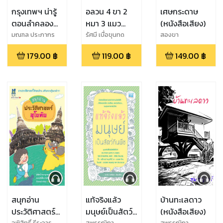
กรุงเทพฯ น่ารู้
อลวน 4 ขา 2
เศษกระดาษ
ตอนลำคลอง
หมา 3 แมว
(หนังสือเสียง)
(หนังสือเสียง)
(หนังสือเสียง)
มณฑล ประภากร
รัศมี เบื่อขุนทด
สองขา
เกียรติ
179.00
฿
119.00
฿
149.00
฿
สนุกอ่าน
แท้จริงแล้ว
บ้านทะเลดาว
ประวัติศาสตร์
มนุษย์เป็นสัตว์
(หนังสือเสียง)
อพิสิทธิ์ ธีระจารุ
สุพรรญิกา
สุพรรญิกา