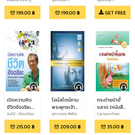
สุโขทัย (หนังสือ
กินพืช (หนังสือ
วรรณ
เสียง)
เสียง)
199.00
฿
199.00
฿
GET FREE
เปิดความคิด
ไอน์สไตน์ถาม
กระต่ายป่าขี้
ชีวิตอัจฉริยะ
พระพุทธเจ้า
ขลาด (หนังสือ
ดร.อาจอง
ตอบ (หนังสือ
เสียง)
ร่มไม้ : เรียบเรียง
ศุภวรรณ พิพัฒ
CartoonThai
และคณะ
พรรณวงศ์ กรีน
Studio
ชุมสาย ณ
เสียง)
215.00
฿
209.00
฿
35.00
฿
อยุธยา (หนังสือ