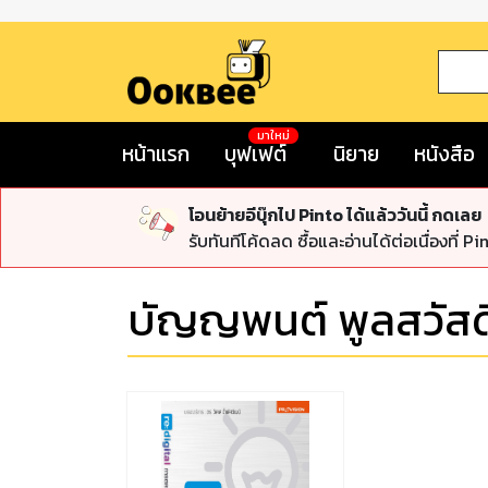
มาใหม่
หน้าแรก
บุฟเฟต์
นิยาย
หนังสือ
โอนย้ายอีบุ๊กไป Pinto ได้แล้ววันนี้ กดเลย
รับทันทีโค้ดลด ซื้อและอ่านได้ต่อเนื่องที่ Pi
บัญญพนต์ พูลสวัสดิ