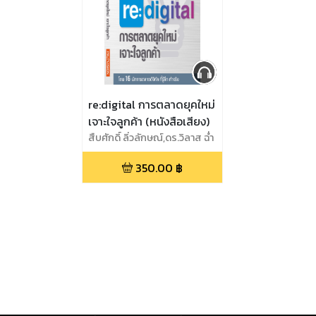
re:digital การตลาดยุคใหม่
เจาะใจลูกค้า (หนังสือเสียง)
สืบศักดิ์ ลิ่วลักษณ์,ดร.วิลาส ฉ่ำ
เลิศวัฒน์,พลอยณิชชา อริย
350.00
฿
เกียรติขจร,สุธาทร สุทธิ
สนธิ์,ศิวัตร เชาวรียวงษ์,เจริญ
ลักษณ์เลิศกุล ,กวิตา ชื่น
ใจ,บัญญพนต์ พูลสวัสดิ์,กัญชลี
สำลีรัตน์,จักรพงษ์ คง
มาลัย,กานดา สุภาวศิน,อภิศิลป์
ตรุงกานนท์,สหัสา อินทรฤทธิ์
,ผรินทร์ สงฆ์ประชา,อรนุช เลิศ
สุวรรณกิจ,สุธีรพันธุ์ สักรวัตร