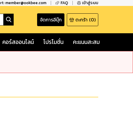
ort: member@ookbee.com
FAQ
เข้าสู่ระบบ
จัดการอีบุ๊ก
ตะกร้า
(
0
)
คอร์สออนไลน์
โปรโมชั่น
คะแนนสะสม