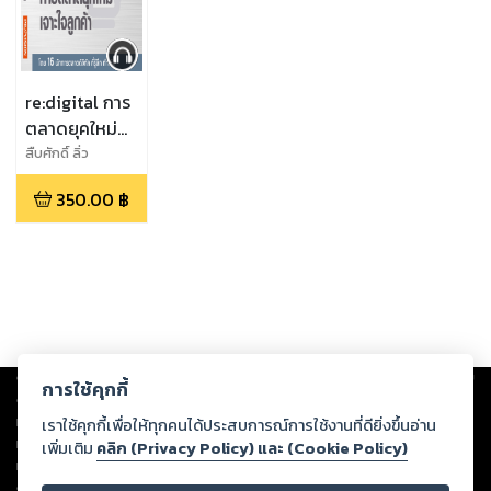
re:digital การ
ตลาดยุคใหม่
เจาะใจลูกค้า
สืบศักดิ์ ลิ่ว
ลักษณ์,ดร.วิลาส ฉ่ำ
(หนังสือเสียง)
350.00
฿
เลิศวัฒน์,พลอย
ณิชชา อริยเกียรติ
ขจร,สุธาทร สุทธิ
สนธิ์,ศิวัตร เชาวรี
ยวงษ์,เจริญ ลักษณ์
เลิศกุล ,กวิตา ชื่น
ใจ,บัญญพนต์ พูล
สวัสดิ์,กัญชลี สำลี
Copyright ©
2026
Storylog Co., Ltd. - สตอรี่ล็อกขอสงวนสิทธิ์ไม่รับผิดชอบ
รัตน์,จักรพงษ์ คง
การใช้คุกกี้
ต่อผลงานหรือเนื้อหาใดที่อัปโหลดผ่านเว็บไซต์และปรากฏว่าละเมิดสิทธิใน
มาลัย,กานดา สุภา
ทรัพย์สินทางปัญญาของบุคคลอื่นหรือขัดต่อกฎหมายและศีลธรรม ดังนั้น ผู้อ่าน
เราใช้คุกกี้เพื่อให้ทุกคนได้ประสบการณ์การใช้งานที่ดียิ่งขึ้นอ่าน
วศิน,อภิศิลป์ ตรุ
ทุกท่านโปรดใช้วิจารณญาณในการกลั่นกรองด้วยตนเอง และหากท่านพบว่าส่วน
เพิ่มเติม
คลิก (Privacy Policy) และ (Cookie Policy)
งกานนท์,สหัสา
หนึ่งส่วนใดขัดต่อกฎหมายและศีลธรรม กรุณาแจ้งมายังบริษัท เพื่อทีมงานจะได้
อินทรฤทธิ์ ,ผรินทร์
ดำเนินการในทันที ทั้งนี้ ทางสตอรี่ล็อกขอสงวนลิขสิทธิ์ตามพระราชบัญญัติ