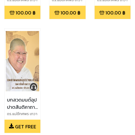
พิทักษ์ธรรม
พิทักษ์ธรรม
พิทักษ์ธรรม
100.00
฿
100.00
฿
100.00
฿
บทสวดมนต์อุป
ปาตสันติคาถา
แม่ชีทศพร
ดร.แม่ชีทศพร เทวา
พิทักษ์ธรรม
(หนังสือเสียง)
GET FREE