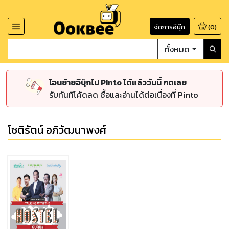
จัดการอีบุ๊ก
(
0
)
ทั้งหมด
โอนย้ายอีบุ๊กไป Pinto ได้แล้ววันนี้ กดเลย
รับทันทีโค้ดลด ซื้อและอ่านได้ต่อเนื่องที่ Pinto
โชติรัตน์ อภิวัฒนาพงศ์