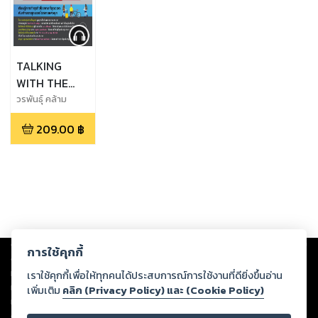
TALKING
WITH THE
HOSTEL
วรพันธุ์ คล้าม
ไพบูลย์,จิตติพันธ์
GURUs
209.00
฿
ศรีกสิกรณ์,ขจร ศิริ
(หนังสือเสียง)
พลวุฒิกุล,โชติรัตน์
อภิวัฒนาพงศ์,จารุ
ภา สุนทรปกาสิต
Copyright ©
2026
Storylog Co., Ltd. - สตอรี่ล็อกขอสงวนสิทธิ์ไม่รับผิดชอบ
การใช้คุกกี้
ต่อผลงานหรือเนื้อหาใดที่อัปโหลดผ่านเว็บไซต์และปรากฏว่าละเมิดสิทธิใน
ทรัพย์สินทางปัญญาของบุคคลอื่นหรือขัดต่อกฎหมายและศีลธรรม ดังนั้น ผู้อ่าน
เราใช้คุกกี้เพื่อให้ทุกคนได้ประสบการณ์การใช้งานที่ดียิ่งขึ้นอ่าน
ทุกท่านโปรดใช้วิจารณญาณในการกลั่นกรองด้วยตนเอง และหากท่านพบว่าส่วน
เพิ่มเติม
คลิก (Privacy Policy) และ (Cookie Policy)
หนึ่งส่วนใดขัดต่อกฎหมายและศีลธรรม กรุณาแจ้งมายังบริษัท เพื่อทีมงานจะได้
ดำเนินการในทันที ทั้งนี้ ทางสตอรี่ล็อกขอสงวนลิขสิทธิ์ตามพระราชบัญญัติ