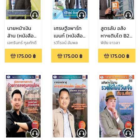
นายหน้าเงิน
เศรษฐีอพาร์ท
สูตรลับ อสัง
ล้าน (หนังสือ
เมนท์ (หนังสือ
หาฯเติบโต B2
เสียง)
เสียง)
Model (หนังสือ
เอกรินทร์ กุลภักดี
รวิโรจน์ อัมพล
พิชัย จาวลา
สิงวร
เสถียร
เสียง)
175.00
฿
175.00
฿
175.00
฿