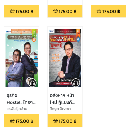
175.00
฿
175.00
฿
175.00
฿
ธุรกิจ
อสังหาฯ หน้า
Hostel...ใครๆ
ใหม่ กู้แบงค์
ก็ทำได้ (หนังสือ
อย่างไรให้ผ่าน
วรพันธุ์ คล้าม
วิศรุต ปัญญา
ไพบูลย์,จิตติพันธ์
ภิญโญผล
เสียง)
(หนังสือเสียง)
175.00
฿
175.00
฿
ศรีกสิกรณ์