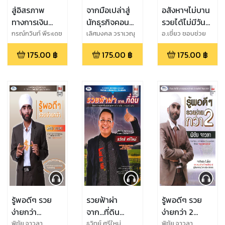
สู่อิสรภาพ
จากมือเปล่าสู่
อสังหาฯไม่บาน
ทางการเงิน
นักธุรกิจคอน
รวยได้ไม่มีวัน
ด้วยการลงทุน
โดฯมืออาชีพ
เจ๊งกับ อ.เชี่ยว
กรณ์กวินท์ พีระเดช
เลิศมงคล วราเวณุ
อ.เชี่ยว ชอบช่วย
ไพศาล
ชย์
(ดร.ภัทรพล เวทย
คอนโดฯ (แบบ
(หนังสือเสียง)
(หนังสือเสียง)
175.00
฿
175.00
฿
175.00
฿
สุภรณ์)
สนุกและไม่
เครียด)
(หนังสือเสียง)
รู้พอดีๆ รวย
รวยฟ้าผ่า
รู้พอดีๆ รวย
ง่ายกว่า
จาก...ที่ดิน
ง่ายกว่า 2
(หนังสือเสียง)
(หนังสือเสียง)
(หนังสือเสียง)
พิชัย จาวลา
ธวิทย์ ศรีใหม่
พิชัย จาวลา