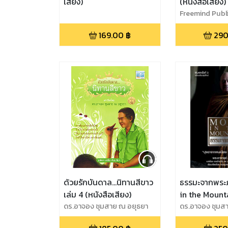
เสียง)
(หนังสือเสียง)
Freemind Publ
169.00
฿
290
ด้วยรักบันดาล...นิทานสีขาว
ธรรมะจากพระภ
เล่ม 4 (หนังสือเสียง)
in the Mounta
ดร.อาจอง ชุมสาย ณ อยุธยา
เสียง)
ดร.อาจอง ชุมส