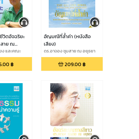
ีวิตอัจฉริยะ
อัญมณีที่ล้ำค่า (หนังสือ
มสาย ณ
เสียง)
ือเสียง)
เรียง และคณะ
ดร.อาจอง ชุมสาย ณ อยุธยา
5.00
฿
209.00
฿