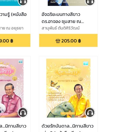
มรู้ (หนังสือ
อัจฉริยะบนทางสีขาว
ดร.อาจอง ชุมสาย ณ
สาย ณ อยุธยา
อยุธยา (หนังสือเสียง)
สานุพันธ์ ตันติศิริวัฒน์
9.00
฿
205.00
฿
ล...นิทานสีขาว
ด้วยรักบันดาล...นิทานสีขาว