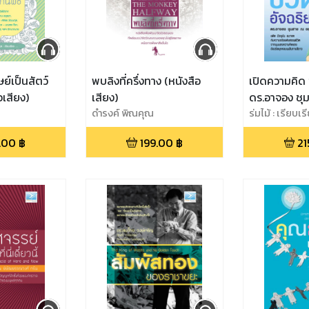
ษย์เป็นสัตว์
พบลิงที่ครึ่งทาง (หนังสือ
เปิดความคิด ช
อเสียง)
เสียง)
ดร.อาจอง ชุ
ดำรงค์ พิณคุณ
อยุธยา (หนังส
ร่มไม้ : เรียบ
.00
฿
199.00
฿
21