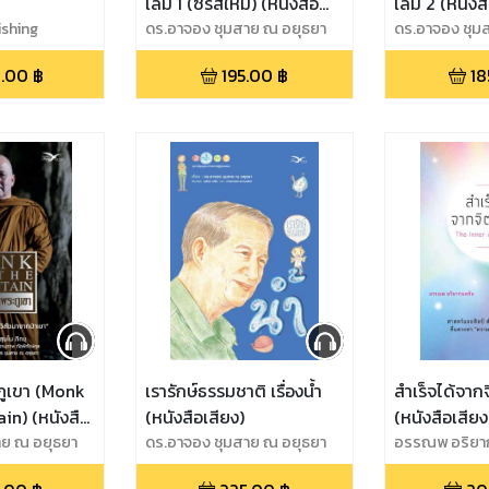
เล่ม 1 (ซีรีส์ใหม่) (หนังสือ
เล่ม 2 (หนังส
ishing
เสียง)
ดร.อาจอง ชุมสาย ณ อยุธยา
ดร.อาจอง ชุม
.00
฿
195.00
฿
18
ูเขา (Monk
เรารักษ์ธรรมชาติ เรื่องน้ำ
สำเร็จได้จาก
in) (หนังสือ
(หนังสือเสียง)
(หนังสือเสียง
าย ณ อยุธยา
ดร.อาจอง ชุมสาย ณ อยุธยา
อรรณพ อริยา