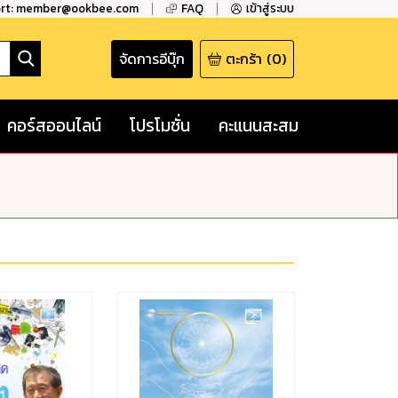
ort: member@ookbee.com
FAQ
เข้าสู่ระบบ
จัดการอีบุ๊ก
ตะกร้า
(
0
)
คอร์สออนไลน์
โปรโมชั่น
คะแนนสะสม