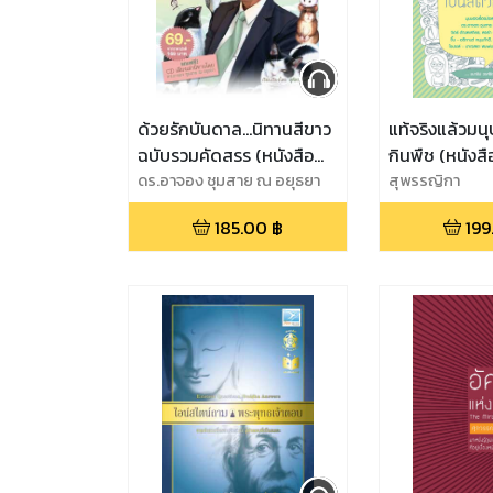
ด้วยรักบันดาล...นิทานสีขาว
แท้จริงแล้วมนุ
ฉบับรวมคัดสรร (หนังสือ
กินพืช (หนังสื
เสียง)
ดร.อาจอง ชุมสาย ณ อยุธยา
สุพรรญิกา
185.00
฿
199