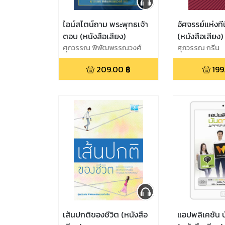
ไอน์สไตน์ถาม พระพุทธเจ้า
อัศจรรย์แห่งทีนี่
ตอบ (หนังสือเสียง)
(หนังสือเสียง)
ศุภวรรณ พิพัฒพรรณวงศ์
ศุภวรรณ กรีน
กรีน
209.00
฿
199
เส้นปกติของชีวิต (หนังสือ
แอปพลิเคชัน 