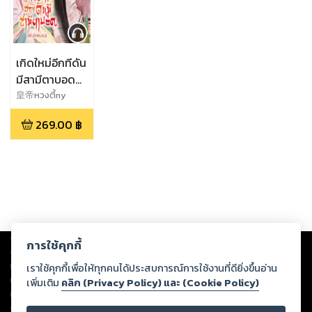
เกิดใหม่อีกทีดัน
มีสามีตาบอด
(หนังสือเสียง)
皇帝หวงตี้ny
269.00
฿
Copyright ©
2026
Storylog Co., Ltd. - สตอรี่ล็อกขอสงวนสิทธิ์ไม่รับผิดชอบ
การใช้คุกกี้
ต่อผลงานหรือเนื้อหาใดที่อัปโหลดผ่านเว็บไซต์และปรากฏว่าละเมิดสิทธิใน
ทรัพย์สินทางปัญญาของบุคคลอื่นหรือขัดต่อกฎหมายและศีลธรรม ดังนั้น ผู้อ่าน
เราใช้คุกกี้เพื่อให้ทุกคนได้ประสบการณ์การใช้งานที่ดียิ่งขึ้นอ่าน
ทุกท่านโปรดใช้วิจารณญาณในการกลั่นกรองด้วยตนเอง และหากท่านพบว่าส่วน
เพิ่มเติม
คลิก (Privacy Policy) และ (Cookie Policy)
หนึ่งส่วนใดขัดต่อกฎหมายและศีลธรรม กรุณาแจ้งมายังบริษัท เพื่อทีมงานจะได้
ดำเนินการในทันที ทั้งนี้ ทางสตอรี่ล็อกขอสงวนลิขสิทธิ์ตามพระราชบัญญัติ