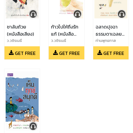
ชาล้นถ้วย
ก้าวไปให้ถึงรัก
ฉลาดปุจฉา
(หนังสือเสียง)
แท้ (หนังสือ
ธรรมดาเฉลย
เสียง)
(หนังสือเสียง)
ว.วชิรเมธี
ว.วชิรเมธี
ท่านพุทธทาส
GET FREE
GET FREE
GET FREE