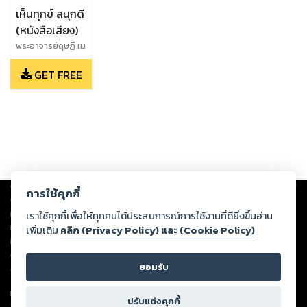
เห็นทุกข์ สนุกดี
(หนังสือเสียง)
พระอาจารย์ดุษฏี เม
ธังกุโร
GET FREE
Copyright ©
2026
Storylog Co., Ltd. - สตอรี่ล็อกขอสงวนสิทธิ์ไม่รับผิดชอบ
การใช้คุกกี้
ต่อผลงานหรือเนื้อหาใดที่อัปโหลดผ่านเว็บไซต์และปรากฏว่าละเมิดสิทธิใน
ทรัพย์สินทางปัญญาของบุคคลอื่นหรือขัดต่อกฎหมายและศีลธรรม ดังนั้น ผู้อ่าน
เราใช้คุกกี้เพื่อให้ทุกคนได้ประสบการณ์การใช้งานที่ดียิ่งขึ้นอ่าน
ทุกท่านโปรดใช้วิจารณญาณในการกลั่นกรองด้วยตนเอง และหากท่านพบว่าส่วน
เพิ่มเติม
คลิก (Privacy Policy) และ (Cookie Policy)
หนึ่งส่วนใดขัดต่อกฎหมายและศีลธรรม กรุณาแจ้งมายังบริษัท เพื่อทีมงานจะได้
ดำเนินการในทันที ทั้งนี้ ทางสตอรี่ล็อกขอสงวนลิขสิทธิ์ตามพระราชบัญญัติ
ยอมรับ
ลิขสิทธิ์ พ.ศ. 2537 (ฉบับล่าสุด)
For support: member@ookbee.com
ปรับแต่งคุกกี้
Version
1.3.17