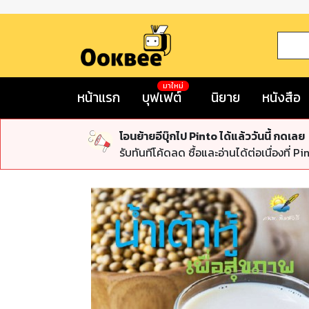
มาใหม่
หน้าแรก
บุฟเฟต์
นิยาย
หนังสือ
โอนย้ายอีบุ๊กไป Pinto ได้แล้ววันนี้ กดเลย
รับทันทีโค้ดลด ซื้อและอ่านได้ต่อเนื่องที่ Pi