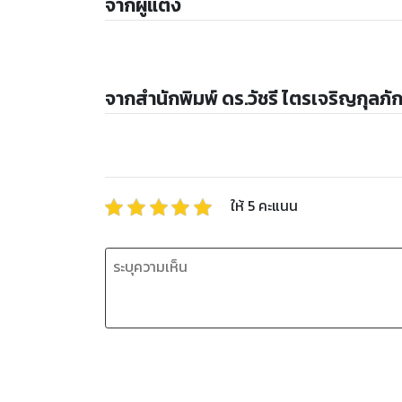
จากผู้แต่ง
จากสำนักพิมพ์ ดร.วัชรี ไตรเจริญกุลภัก
ให้
5
คะแนน