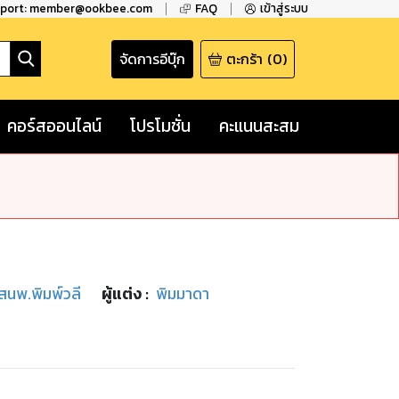
pport: member@ookbee.com
FAQ
เข้าสู่ระบบ
จัดการอีบุ๊ก
ตะกร้า
(
0
)
คอร์สออนไลน์
โปรโมชั่น
คะแนนสะสม
/สนพ.พิมพ์วลี
ผู้แต่ง :
พิมมาดา