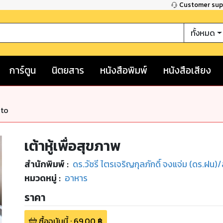
Customer su
ทั้งหมด
การ์ตูน
นิตยสาร
หนังสือพิมพ์
หนังสือเสียง
nto
เต้าหู้เพื่อสุขภาพ
สำนักพิมพ์
:
ดร.วัชรี ไตรเจริญกุลภักดิ์ จงแจ่ม (ดร.ฝน)
หมวดหมู่
:
อาหาร
ราคา
ซื้อฉบับนี้
:
69.00
฿