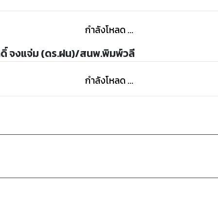
กำลังโหลด ...
ดิ์ จงแจ่ม (ดร.ฝน)/สนพ.พิมพ์วลี
กำลังโหลด ...