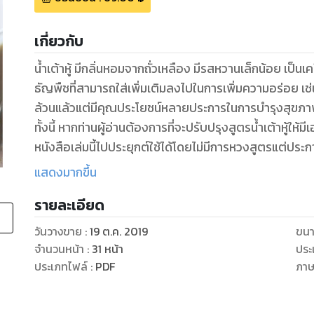
เกี่ยวกับ
น้ำเต้าหู้ มีกลิ่นหอมจากถั่วเหลือง มีรสหวานเล็กน้อย เป็น
ธัญพืชที่สามารถใส่เพิ่มเติมลงไปในการเพิ่มความอร่อย เช่น 
ล้วนแล้วแต่มีคุณประโยชน์หลายประการในการบำรุงสุขภาพท
ทั้งนี้ หากท่านผู้อ่านต้องการที่จะปรับปรุงสูตรน้ำเต้าหู้ใ
หนังสือเล่มนี้ไปประยุกต์ใช้ได้โดยไม่มีการหวงสูตรแต่ประ
ภายในหนังสือเรื่อง น้ำเต้าหู้ สูตรทำกินเองง่าย ทำขายก็รว
แสดงมากขึ้น
การทำน้ำเต้าหู้ในหลาย ๆสูตร เอาไว้อย่างละเอียด เรียกได้ว
รายละเอียด
วันวางขาย
:
19 ต.ค. 2019
ขนา
จำนวนหน้า
:
31
หน้า
ประ
ประเภทไฟล์
:
PDF
ภา