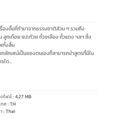
เครื่องดื่มที่ทำมาจากธรรมชาติล้วน ๆ รวมถึง
ลูกเดือย แปะก้วย ถั่วเหลือง ถั่วแดง ฯลฯ ซึ่ง
ั้งสิ้น
ห้มีเอกลักษณ์เป็นของตนเองก็สามารถนำสูตรที่มีใน
การใด
ยแน่ เล่มนี้ ได้มีวิธีการและอธิบายรายละเอียดใน
่า..มีประโยชน์ต่อสุขภาพอย่างยิ่ง ในการที่ท่าน
ดไฟล์
:
4.27
MB
เทศ
:
TH
ษา
:
Thai