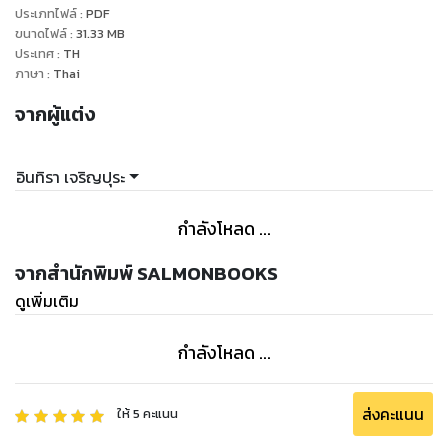
ประเภทไฟล์
:
PDF
ได้อย่างดำดิ่งจนอยากส่งกำลังใจให้คนที่ประสบกับโรคนี้ไปด้วย
ขนาดไฟล์
:
31.33
MB
"สามวันดี สี่วันเศร้า" เล่มนี้ เป็นหนังสือที่ทำให้เราเข้าใจโรคซึมเศร้า
ประเทศ
:
TH
ฉบับสนุก อ่านง่าย และได้แง่มุม
ภาษา
:
Thai
จากผู้แต่ง
อินทิรา เจริญปุระ
กำลังโหลด ...
จากสำนักพิมพ์ SALMONBOOKS
ดูเพิ่มเติม
กำลังโหลด ...
ส่งคะแนน
ให้
5
คะแนน