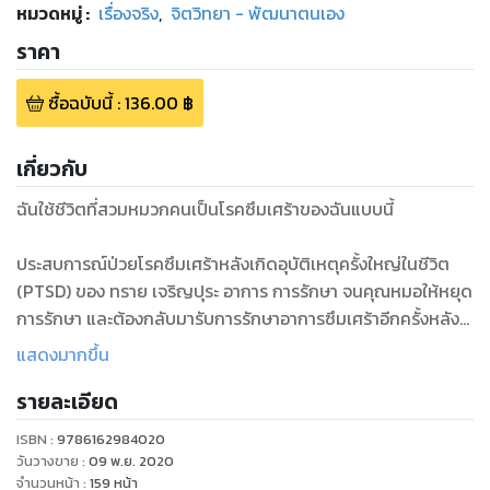
หมวดหมู่
:
เรื่องจริง
,
จิตวิทยา - พัฒนาตนเอง
ราคา
ซื้อฉบับนี้
:
136.00
฿
เกี่ยวกับ
ฉันใช้ชีวิตที่สวมหมวกคนเป็นโรคซึมเศร้าของฉันแบบนี้
ประสบการณ์ป่วยโรคซึมเศร้าหลังเกิดอุบัติเหตุครั้งใหญ่ในชีวิต
(PTSD) ของ ทราย เจริญปุระ อาการ การรักษา จนคุณหมอให้หยุด
การรักษา และต้องกลับมารับการรักษาอาการซึมเศร้าอีกครั้งหลัง
จากคุณแม่มีอาการป่วยด้วยโรคสมองเสื่อม วิธีการรับมือกับอาการ
แสดงมากขึ้น
ของโรคซึมเศร้าของตัวเอง วิธีการจัดการความสัมพันธ์ระหว่างตัว
รายละเอียด
เองกับคนรอบตัว และประสบการณ์ส่งคุณแม่เข้าแอดมิตที่โรง
พยาบาลถึงสองครั้ง
ISBN :
9786162984020
วันวางขาย
:
09 พ.ย. 2020
วิธีการเล่าเรื่องที่สนุก ถึงแม้จะเป็นเรื่องของโรคซึมเศร้า แต่ก็อ่าน
จำนวนหน้า
:
159
หน้า