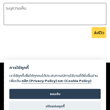
ส่งรีวิว
Copyright ©
2026
Storylog Co., Ltd. - สตอรี่ล็อกขอสงวนสิทธิ์ไม่รับผิดชอบ
การใช้คุกกี้
ต่อผลงานหรือเนื้อหาใดที่อัปโหลดผ่านเว็บไซต์และปรากฏว่าละเมิดสิทธิใน
ทรัพย์สินทางปัญญาของบุคคลอื่นหรือขัดต่อกฎหมายและศีลธรรม ดังนั้น ผู้อ่าน
เราใช้คุกกี้เพื่อให้ทุกคนได้ประสบการณ์การใช้งานที่ดียิ่งขึ้นอ่าน
ทุกท่านโปรดใช้วิจารณญาณในการกลั่นกรองด้วยตนเอง และหากท่านพบว่าส่วน
เพิ่มเติม
คลิก (Privacy Policy) และ (Cookie Policy)
หนึ่งส่วนใดขัดต่อกฎหมายและศีลธรรม กรุณาแจ้งมายังบริษัท เพื่อทีมงานจะได้
ดำเนินการในทันที ทั้งนี้ ทางสตอรี่ล็อกขอสงวนลิขสิทธิ์ตามพระราชบัญญัติ
ยอมรับ
ลิขสิทธิ์ พ.ศ. 2537 (ฉบับล่าสุด)
For support: member@ookbee.com
ปรับแต่งคุกกี้
Version
1.3.17