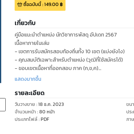
ซื้อฉบับนี้
:
149.00
฿
เกี่ยวกับ
คู่มือแนะนำตำแหน่ง นักวิชาการพัสดุ อัปเดท 2567
เนื้อหาภายในเล่ม
- เขตการรับสมัครสอบท้องถิ่นทั้ง 10 เขต (แบ่งยังไง)
- คุณสมบัติเฉพาะสำหรับตำแหน่ง (วุฒิที่ใช้สมัครได้)
- ขอบเขตเนื้อหาที่ออกสอบ ภาค (ก,ข,ค)
- มาตรฐานกำหนดตำแหน่ง (ความรู้ความสามารถที่ต้องมี)
แสดงมากขึ้น
- กลุ่มสายงานที่เกื้อกูลกัน (ตำแหน่งอื่นๆ)
รายละเอียด
- สถิติการเรียกบรรจุปี 2560-2564 (เรียกหมดหรือไม่)
- แนวทางวิธีการเลือกเขตที่ควรสมัครสอบ (สอบที่ไหนดี)
วันวางขาย
:
18 ธ.ค. 2023
ขนา
- การเรียกบรรจุข้ามเขตเรียกยังไงได้บ้าง
จำนวนหน้า
:
80
หน้า
ประ
ประเภทไฟล์
:
PDF
ภา