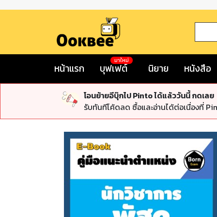
มาใหม่
หน้าแรก
บุฟเฟต์
นิยาย
หนังสือ
โอนย้ายอีบุ๊กไป Pinto ได้แล้ววันนี้ กดเลย
รับทันทีโค้ดลด ซื้อและอ่านได้ต่อเนื่องที่ Pi