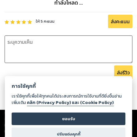
กำลังโหลด ...
ส่งคะแนน
ให้
5
คะแนน
ส่งรีวิว
การใช้คุกกี้
เราใช้คุกกี้เพื่อให้ทุกคนได้ประสบการณ์การใช้งานที่ดียิ่งขึ้นอ่าน
เพิ่มเติม
คลิก (Privacy Policy) และ (Cookie Policy)
Copyright ©
2026
Storylog Co., Ltd. - สตอรี่ล็อกขอสงวนสิทธิ์ไม่รับผิดชอบ
ต่อผลงานหรือเนื้อหาใดที่อัปโหลดผ่านเว็บไซต์และปรากฏว่าละเมิดสิทธิใน
ยอมรับ
ทรัพย์สินทางปัญญาของบุคคลอื่นหรือขัดต่อกฎหมายและศีลธรรม ดังนั้น ผู้อ่าน
ทุกท่านโปรดใช้วิจารณญาณในการกลั่นกรองด้วยตนเอง และหากท่านพบว่าส่วน
ปรับแต่งคุกกี้