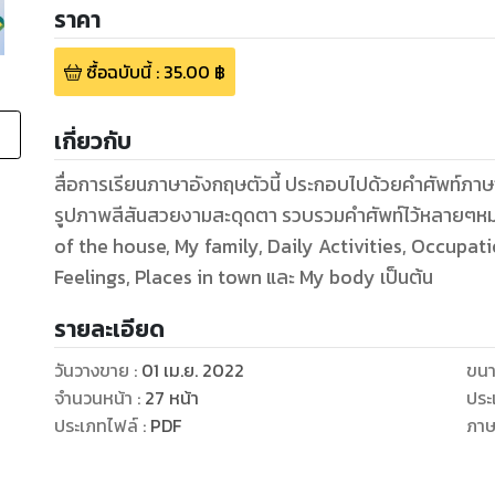
ราคา
ซื้อฉบับนี้
:
35.00
฿
เกี่ยวกับ
สื่อการเรียนภาษาอังกฤษตัวนี้ ประกอบไปด้วยคำศัพท์ภาษ
รูปภาพสีสันสวยงามสะดุดตา รวบรวมคำศัพท์ไว้หลายๆหมว
of the house, My family, Daily Activities, Occupat
Feelings, Places in town และ My body เป็นต้น
รายละเอียด
วันวางขาย
:
01 เม.ย. 2022
ขนา
จำนวนหน้า
:
27
หน้า
ประ
ประเภทไฟล์
:
PDF
ภา