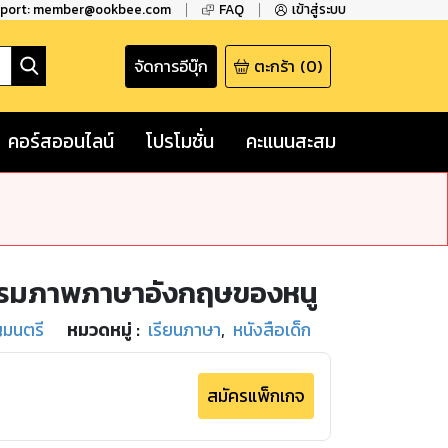
pport: member@ookbee.com
FAQ
เข้าสู่ระบบ
จัดการอีบุ๊ก
ตะกร้า
(
0
)
คอร์สออนไลน์
โปรโมชั่น
คะแนนสะสม
ุกรมภาพภาษาอังกฤษของหนู
ญมนตรี
หมวดหมู่
:
เรียนภาษา
,
หนังสือเด็ก
สมัครแพ็กเกจ