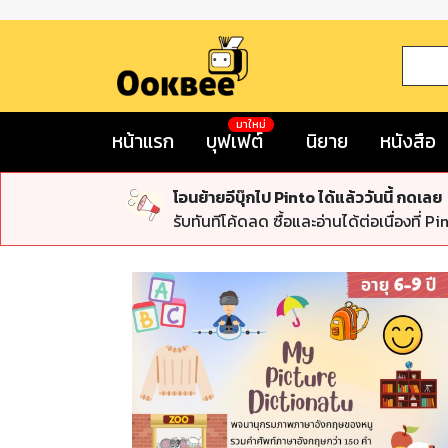
มาใหม่
หน้าแรก
บุฟเฟต์
นิยาย
หนังสือ
โอนย้ายอีบุ๊กไป Pinto ได้แล้ววันนี้ กดเลย
รับทันทีโค้ดลด ซื้อและอ่านได้ต่อเนื่องที่ Pi