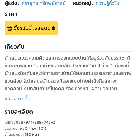
ผู้แต่ง :
ศรายุทธ ศรีทิพย์อาสน์
หมวดหมู่
:
ความรู้ทั่วไป
ราคา
ซื้อฉบับนี้
:
239.00
฿
เกี่ยวกับ
นำเสนอแนวความคิดและการออกแบบบ้านให้อยู่ร่วมกับธรรมชาติ
และสภาพแวดล้อมอย่างกลมกลืน ประกอบด้วย 4 ส่วน 1.เนื้อหาที่
นำเสนอไอเดียและวิธีการสร้างบ้านให้ผสานกับธรรมชาติและสภาพ
แวดล้อม 2.นำเสนอบ้านสวยที่ออกแบบโดยคำนึงถึงสภาพ
แวดล้อม 3.บทสัมภาษณ์บุคคลเรื่อง การผสมผสานวิถีชีวิต
ธรรมชาติและสถาปัตยกรรม ในมุมมองที่หลากหลาย 4.อัพเดต
แสดงมากขึ้น
งานดีไซน์ต่างประเทศที่ออกแบบโดยคำนึงถึงธรรมชาติและสภาพ
รายละเอียด
แวดล้อม เพื่อให้เห็นไอเดียหลากหลายรูปแบบ
ISBN :
978-974-289-748-2
วันวางขาย
:
04 ก.พ. 2015
จำนวนหน้า
:
150
หน้า