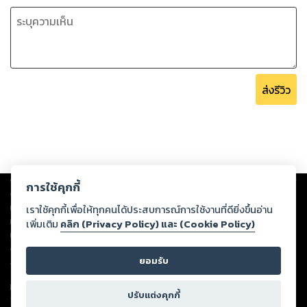
ส่งรีวิว
Copyright ©
2026
Storylog Co., Ltd. - สตอรี่ล็อกขอสงวนสิทธิ์ไม่รับผิดชอบ
การใช้คุกกี้
ต่อผลงานหรือเนื้อหาใดที่อัปโหลดผ่านเว็บไซต์และปรากฏว่าละเมิดสิทธิใน
ทรัพย์สินทางปัญญาของบุคคลอื่นหรือขัดต่อกฎหมายและศีลธรรม ดังนั้น ผู้อ่าน
เราใช้คุกกี้เพื่อให้ทุกคนได้ประสบการณ์การใช้งานที่ดียิ่งขึ้นอ่าน
ทุกท่านโปรดใช้วิจารณญาณในการกลั่นกรองด้วยตนเอง และหากท่านพบว่าส่วน
เพิ่มเติม
คลิก (Privacy Policy) และ (Cookie Policy)
หนึ่งส่วนใดขัดต่อกฎหมายและศีลธรรม กรุณาแจ้งมายังบริษัท เพื่อทีมงานจะได้
ดำเนินการในทันที ทั้งนี้ ทางสตอรี่ล็อกขอสงวนลิขสิทธิ์ตามพระราชบัญญัติ
ยอมรับ
ลิขสิทธิ์ พ.ศ. 2537 (ฉบับล่าสุด)
For support: member@ookbee.com
ปรับแต่งคุกกี้
Version
1.3.17