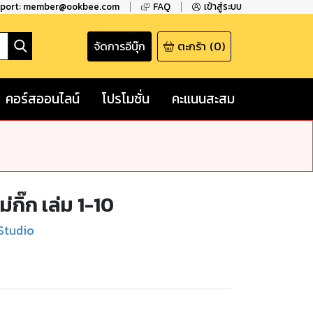
pport: member@ookbee.com
FAQ
เข้าสู่ระบบ
จัดการอีบุ๊ก
ตะกร้า
(
0
)
คอร์สออนไลน์
โปรโมชั่น
คะแนนสะสม
กิ๊ก เล่ม 1-10
Studio