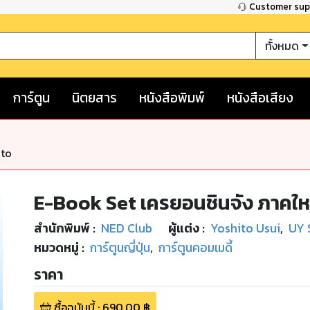
Customer su
ทั้งหมด
การ์ตูน
นิตยสาร
หนังสือพิมพ์
หนังสือเสียง
nto
E-Book Set เครยอนชินจัง ภาคใหม่
สำนักพิมพ์
:
NED Club
ผู้แต่ง :
Yoshito Usui
,
UY 
หมวดหมู่
:
การ์ตูนญี่ปุ่น
,
การ์ตูนคอมเมดี้
ราคา
ซื้อฉบับนี้
:
690.00
฿