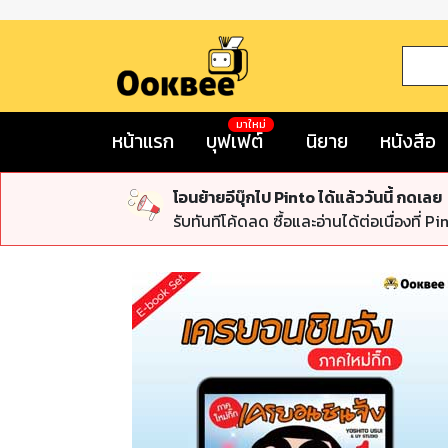
มาใหม่
หน้าแรก
บุฟเฟต์
นิยาย
หนังสือ
โอนย้ายอีบุ๊กไป Pinto ได้แล้ววันนี้ กดเลย
รับทันทีโค้ดลด ซื้อและอ่านได้ต่อเนื่องที่ Pi