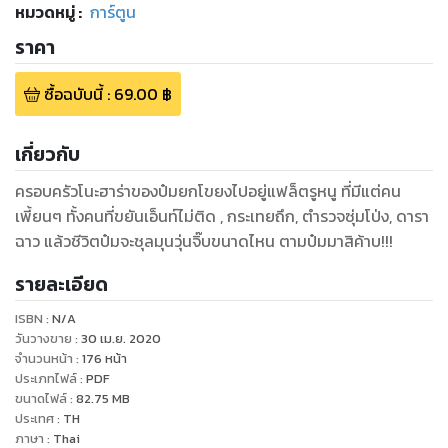
หมวดหมู่
:
การ์ตูน
ราคา
ซื้อฉบับนี้
:
69.00
฿
เกี่ยวกับ
ครอบครัวโนะฮาร่าของป๋มยกโขยงไปอยู่แฟล็ตรูหนู ที่มีแต่คน
เพี้ยนๆ ทั้งคนที่ขยันเอ็นท์ไม่ติด , กระเทยถึก, ตำรวจซุ่มโป่ง, ดารา
ฉาว แล้วชีวิตป๋มจะชุลมุนวุ่นจิ๊บขนาดไหน ตามป๋มมาสิค้าบ!!!
รายละเอียด
ISBN :
N/A
วันวางขาย
:
30 เม.ย. 2020
จำนวนหน้า
:
176
หน้า
ประเภทไฟล์
:
PDF
ขนาดไฟล์
:
82.75
MB
ประเทศ
:
TH
ภาษา
:
Thai