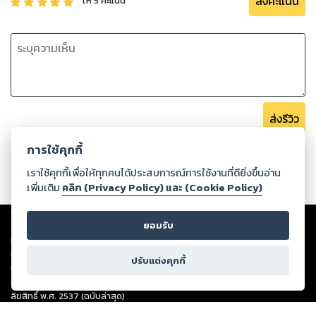
ส่งคะแนน
ให้
5
คะแนน
ส่งรีวิว
การใช้คุกกี้
เราใช้คุกกี้เพื่อให้ทุกคนได้ประสบการณ์การใช้งานที่ดียิ่งขึ้นอ่าน
เพิ่มเติม
คลิก (Privacy Policy) และ (Cookie Policy)
Copyright ©
2026
Storylog Co., Ltd. - สตอรี่ล็อกขอสงวนสิทธิ์ไม่รับผิดชอบ
ต่อผลงานหรือเนื้อหาใดที่อัปโหลดผ่านเว็บไซต์และปรากฏว่าละเมิดสิทธิใน
ยอมรับ
ทรัพย์สินทางปัญญาของบุคคลอื่นหรือขัดต่อกฎหมายและศีลธรรม ดังนั้น ผู้อ่าน
ทุกท่านโปรดใช้วิจารณญาณในการกลั่นกรองด้วยตนเอง และหากท่านพบว่าส่วน
ปรับแต่งคุกกี้
หนึ่งส่วนใดขัดต่อกฎหมายและศีลธรรม กรุณาแจ้งมายังบริษัท เพื่อทีมงานจะได้
ดำเนินการในทันที ทั้งนี้ ทางสตอรี่ล็อกขอสงวนลิขสิทธิ์ตามพระราชบัญญัติ
ลิขสิทธิ์ พ.ศ. 2537 (ฉบับล่าสุด)