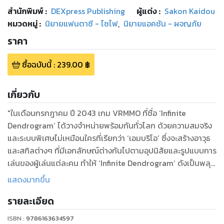
สำนักพิมพ์
:
DEXpress Publishing
ผู้แต่ง :
Sakon Kaidou
หมวดหมู่
:
นิยายแฟนตาซี - ไซไฟ
,
นิยายแอคชัน - ผจญภัย
ราคา
ซื้อฉบับนี้
:
239.00
฿
เกี่ยวกับ
"ในเดือนกรกฎาคม ปี 2043 เกม VRMMO ที่ชื่อ ‘Infinite
Dendrogram’ ได้วางจำหน่ายพร้อมกันทั่วโลก ด้วยความสมจริง
และระบบพิเศษไม่เหมือนใครที่เรียกว่า ‘เอมบริโอ’ ซึ่งจะสร้างอาวุธ
และสกิลต่างๆ ที่มีเอกลักษณ์ต่างกันไปตามอุปนิสัยและรูปแบบการ
เล่นของผู้เล่นแต่ละคน ทำให้ ‘Infinite Dendrogram’ ดังเป็นพลุ
แตกในช่วงข้ามคืน
แสดงมากขึ้น
มุคุโดริ เรจิ เป็นว่าที่นักศึกษามหาวิทยาลัยและกำลังจะเริ่มใช้ชีวิต
รายละเอียด
ใหม่เพียงลำพัง เขาฉลองสอบมหาวิทยาลัยได้ด้วยการเปิดสวิตช์
ISBN :
9786163634597