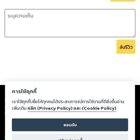
ส่งรีวิว
Copyright ©
2026
Storylog Co., Ltd. - สตอรี่ล็อกขอสงวนสิทธิ์ไม่รับผิดชอบ
การใช้คุกกี้
ต่อผลงานหรือเนื้อหาใดที่อัปโหลดผ่านเว็บไซต์และปรากฏว่าละเมิดสิทธิใน
ทรัพย์สินทางปัญญาของบุคคลอื่นหรือขัดต่อกฎหมายและศีลธรรม ดังนั้น ผู้อ่าน
เราใช้คุกกี้เพื่อให้ทุกคนได้ประสบการณ์การใช้งานที่ดียิ่งขึ้นอ่าน
ทุกท่านโปรดใช้วิจารณญาณในการกลั่นกรองด้วยตนเอง และหากท่านพบว่าส่วน
เพิ่มเติม
คลิก (Privacy Policy) และ (Cookie Policy)
หนึ่งส่วนใดขัดต่อกฎหมายและศีลธรรม กรุณาแจ้งมายังบริษัท เพื่อทีมงานจะได้
ดำเนินการในทันที ทั้งนี้ ทางสตอรี่ล็อกขอสงวนลิขสิทธิ์ตามพระราชบัญญัติ
ยอมรับ
ลิขสิทธิ์ พ.ศ. 2537 (ฉบับล่าสุด)
For support: member@ookbee.com