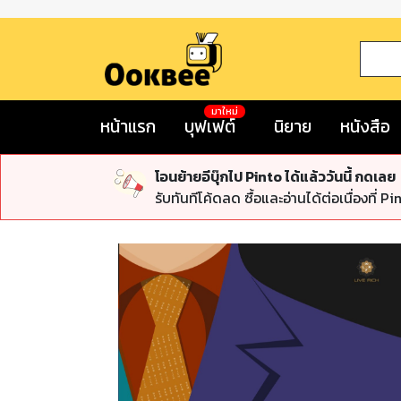
มาใหม่
หน้าแรก
บุฟเฟต์
นิยาย
หนังสือ
โอนย้ายอีบุ๊กไป Pinto ได้แล้ววันนี้ กดเลย
รับทันทีโค้ดลด ซื้อและอ่านได้ต่อเนื่องที่ Pi