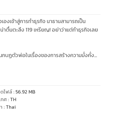
วเองเข้าสู่การทําธุรกิจ นาธานสามารถเป็น
่าตื่นตะลึง 119 เหรียญ! อย่าว่าแต่ทําธุรกิจเลย
็นกบฏตัวพ่อในเรื่องของการสร้างความมั่งคั่ง
ดไฟล์
:
56.92
MB
เทศ
:
TH
ษา
:
Thai
แค่เลียนแบบนาธานแล้วขึ้นมาเป็นเศรษฐีรุ่นใหม่คน