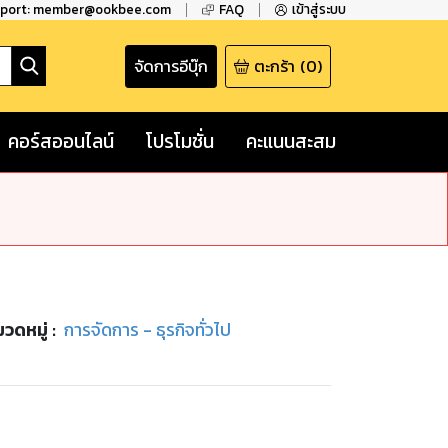
pport: member@ookbee.com
FAQ
เข้าสู่ระบบ
จัดการอีบุ๊ก
ตะกร้า
(
0
)
คอร์สออนไลน์
โปรโมชั่น
คะแนนสะสม
วดหมู่
:
การจัดการ - ธุรกิจทั่วไป