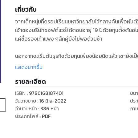
เกี่ยวกับ
จากเด็กหนุ่มที่ดรอปเรียนมหาวิทยาลัยไว้กลางคันเพื่อผันตั
เจ้าของบริษัทซอฟต์แวร์ได้ตอนอายุ 19 ปีด้วยทุนตั้งต้นอันน
แค่ซื้อรองเท้าแพง ๆสักคู่ยังไม่พอด้วยซ้า
นอกจากจะเริ่มต้นธุรกิจด้วยทุนเพียงน้อยนิดแล้ว เขายังเป
พาตัวเองก้าวขึ้นสู่การเป็นเศรษฐีใหม่ด้วยการ..
แสดงมากขึ้น
รายละเอียด
เลียนแบบชาวบ้าน
ทําตัวเป็นเป็ดที่รู้หลายอย่างแต่ไม่ได้เจนจัดในสักเรื่อง
ISBN :
9786168187401
ขนา
จับปลาหลายมือ
วันวางขาย
:
16 มิ.ย. 2022
ประ
อยู่นอกกระแสอันร้อนแรง
จำนวนหน้า
:
386
หน้า
ภา
นี่มันวิถีแห่งความมั่งคั่งแบบไหนกัน!?
ประเภทไฟล์
:
PDF
ถ้าคุณเป็นอีกคนหนึ่งที่ไม่ได้มีทุนเต็มหน้าตักเหมือนกัน ก็