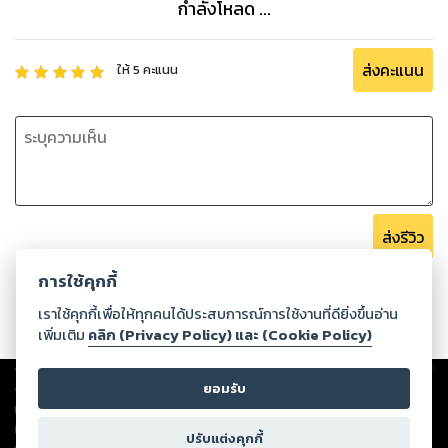
กำลังโหลด ...
ส่งคะแนน
ให้
5
คะแนน
ส่งรีวิว
การใช้คุกกี้
เราใช้คุกกี้เพื่อให้ทุกคนได้ประสบการณ์การใช้งานที่ดียิ่งขึ้นอ่าน
เพิ่มเติม
คลิก (Privacy Policy) และ (Cookie Policy)
Copyright ©
2026
Storylog Co., Ltd. - สตอรี่ล็อกขอสงวนสิทธิ์ไม่รับผิดชอบ
ต่อผลงานหรือเนื้อหาใดที่อัปโหลดผ่านเว็บไซต์และปรากฏว่าละเมิดสิทธิใน
ยอมรับ
ทรัพย์สินทางปัญญาของบุคคลอื่นหรือขัดต่อกฎหมายและศีลธรรม ดังนั้น ผู้อ่าน
ทุกท่านโปรดใช้วิจารณญาณในการกลั่นกรองด้วยตนเอง และหากท่านพบว่าส่วน
ปรับแต่งคุกกี้