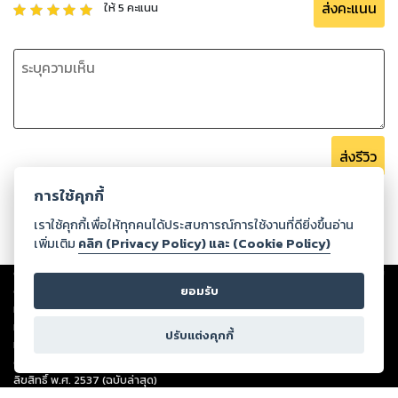
ส่งคะแนน
ให้
5
คะแนน
ส่งรีวิว
การใช้คุกกี้
เราใช้คุกกี้เพื่อให้ทุกคนได้ประสบการณ์การใช้งานที่ดียิ่งขึ้นอ่าน
เพิ่มเติม
คลิก (Privacy Policy) และ (Cookie Policy)
Copyright ©
2026
Storylog Co., Ltd. - สตอรี่ล็อกขอสงวนสิทธิ์ไม่รับผิดชอบ
ต่อผลงานหรือเนื้อหาใดที่อัปโหลดผ่านเว็บไซต์และปรากฏว่าละเมิดสิทธิใน
ยอมรับ
ทรัพย์สินทางปัญญาของบุคคลอื่นหรือขัดต่อกฎหมายและศีลธรรม ดังนั้น ผู้อ่าน
ทุกท่านโปรดใช้วิจารณญาณในการกลั่นกรองด้วยตนเอง และหากท่านพบว่าส่วน
ปรับแต่งคุกกี้
หนึ่งส่วนใดขัดต่อกฎหมายและศีลธรรม กรุณาแจ้งมายังบริษัท เพื่อทีมงานจะได้
ดำเนินการในทันที ทั้งนี้ ทางสตอรี่ล็อกขอสงวนลิขสิทธิ์ตามพระราชบัญญัติ
ลิขสิทธิ์ พ.ศ. 2537 (ฉบับล่าสุด)