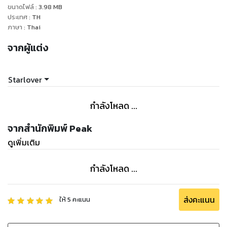
ขนาดไฟล์
:
3.98
MB
5. ทำอย่างไรก็ไม่เข้าใจ แล้วจะเข้าใจได้อย่างไร
ประเทศ
:
TH
6. อย่าปล่อยให้โลกหมุน
ภาษา
:
Thai
7. ปัญหา อุปสรรค และความผิดหวัง
จากผู้แต่ง
8. อื่นๆ
Starlover
Update
* ปรับเปลี่ยนเนื้อหาให้กระชับและเรียบง่ายมากขึ้น
กำลังโหลด ...
* ปรับเปลี่ยนรูปแบบของการจัดวาง
จากสำนักพิมพ์ Peak
ดูเพิ่มเติม
Thank you for reading
Hope see you later
กำลังโหลด ...
ส่งคะแนน
ให้
5
คะแนน