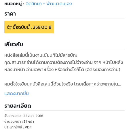
หมวดหมู่
:
จิตวิทยา - พัฒนาตนเอง
ราคา
ซื้อฉบับนี้
:
259.00
฿
เกี่ยวกับ
หนังสือเล่มนี้เป็นงานเขียนที่ไม่มีสารบัญ
คุณสามารถอ่านได้ตามความต้องการไม่ว่าจะอ่าน จาก หน้าไปหลัง
หลังมาหน้า อ่านเฉพาะเรื่อง หรืออย่างไรก็ได้ (อิสระของการอ่าน)
ผมตั้งใจเขียนหนังสือเล่มนี้ด้วยใจจริง โดยเนื้อหาคร่าวๆภายใน
ประกอบด้วย
แสดงมากขึ้น
รายละเอียด
1. ข้ออ้างเพื่อปกป้องตัวเอง
2. คำว่า บ้าน กับความหมายที่ลึกซึ้ง
วันวางขาย
:
22 ส.ค. 2016
3. ข้อมูลหรือยาพิษ
จำนวนหน้า
:
31
หน้า
4. วางแผนซื้อของเกี่ยวอะไรกันกับการวางแผนชีวิต
ประเภทไฟล์
:
PDF