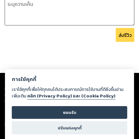
ส่งรีวิว
Copyright ©
2026
Storylog Co., Ltd. - สตอรี่ล็อกขอสงวนสิทธิ์ไม่รับผิดชอบ
การใช้คุกกี้
ต่อผลงานหรือเนื้อหาใดที่อัปโหลดผ่านเว็บไซต์และปรากฏว่าละเมิดสิทธิใน
ทรัพย์สินทางปัญญาของบุคคลอื่นหรือขัดต่อกฎหมายและศีลธรรม ดังนั้น ผู้อ่าน
เราใช้คุกกี้เพื่อให้ทุกคนได้ประสบการณ์การใช้งานที่ดียิ่งขึ้นอ่าน
ทุกท่านโปรดใช้วิจารณญาณในการกลั่นกรองด้วยตนเอง และหากท่านพบว่าส่วน
เพิ่มเติม
คลิก (Privacy Policy) และ (Cookie Policy)
หนึ่งส่วนใดขัดต่อกฎหมายและศีลธรรม กรุณาแจ้งมายังบริษัท เพื่อทีมงานจะได้
ดำเนินการในทันที ทั้งนี้ ทางสตอรี่ล็อกขอสงวนลิขสิทธิ์ตามพระราชบัญญัติ
ยอมรับ
ลิขสิทธิ์ พ.ศ. 2537 (ฉบับล่าสุด)
For support: member@ookbee.com
ปรับแต่งคุกกี้
Version
1.3.17