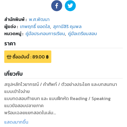
สำนักพิมพ์
:
พ.ศ.พัฒนา
ผู้แต่ง :
เทพฤทธิ์ ยอดใส
,
สุภานีสิริ คุมพล
หมวดหมู่
:
คู่มือประกอบการเรียน
,
คู่มือเตรียมสอบ
ราคา
ซื้อฉบับนี้
:
89.00
฿
เกี่ยวกับ
สรุปหลักไวยากรณ์ / คำศัพท์ / ตัวอย่างประโยค และบทสนทนา
แบบเข้าใจง่าย
แบบทดสอบท้ายบท และ แบบฝึกหัด Reading / Speaking
แนวข้อสอบปลายภาค
พร้อมเฉลยแยกสอดในเล่ม
แสดงมากขึ้น
แบบฝึกหัดเสริมทักษะวิชาภาษาอังกฤษ ชั้นประถมศึกษาปีที่ 3 (ภาค