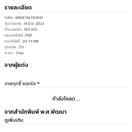
รายละเอียด
เรียนที่ 1) (124 หน้า) ตามหลักสูตรแกนกลางการศึกษาขั้นพื้นฐาน
ฉบับปรับปรุง พ.ศ.2560 พร้อมเฉลยละเอียดแยกเล่ม
ISBN :
8858716703591
วันวางขาย
:
14 มิ.ย. 2022
ทบทวนบทเรียนครบทั้งเนื้อหา Grammar / Reading /
จำนวนหน้า
:
150
หน้า
ประเภทไฟล์
:
PDF
Speaking ครอบคลุมตามแบบเรียนของกระทรวงศึกษาธิการ และ
ขนาดไฟล์
:
20.73
MB
ประเมินผลอย่างมีประสิทธิภาพ กับแบบฝึกหัดท้ายบท และแนว
ประเทศ
:
TH
ข้อสอบปลายภาค เหมาะสำหรับทั้งนักเรียน ครูอาจารย์และผู้สนใจ
ภาษา
:
Thai
สามารถนำไปปรับใช้เป็นนวัตกรรมการสอนได้
จากผู้แต่ง
สรุปหลักไวยากรณ์ / คำศัพท์ / ตัวอย่างประโยค และบทสนทนา
แบบเข้าใจง่าย
เทพฤทธิ์ ยอดใส
แบบทดสอบท้ายบท และ แบบฝึกหัด Reading / Speaking
แนวข้อสอบปลายภาค
กำลังโหลด ...
พร้อมเฉลยแยกสอดในเล่ม
จากสำนักพิมพ์ พ.ศ.พัฒนา
ดูเพิ่มเติม