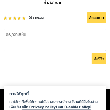
กำลังโหลด ...
ส่งคะแนน
ให้
5
คะแนน
ส่งรีวิว
Copyright ©
2026
Storylog Co., Ltd. - สตอรี่ล็อกขอสงวนสิทธิ์ไม่รับผิดชอบ
การใช้คุกกี้
ต่อผลงานหรือเนื้อหาใดที่อัปโหลดผ่านเว็บไซต์และปรากฏว่าละเมิดสิทธิใน
ทรัพย์สินทางปัญญาของบุคคลอื่นหรือขัดต่อกฎหมายและศีลธรรม ดังนั้น ผู้อ่าน
เราใช้คุกกี้เพื่อให้ทุกคนได้ประสบการณ์การใช้งานที่ดียิ่งขึ้นอ่าน
ทุกท่านโปรดใช้วิจารณญาณในการกลั่นกรองด้วยตนเอง และหากท่านพบว่าส่วน
เพิ่มเติม
คลิก (Privacy Policy) และ (Cookie Policy)