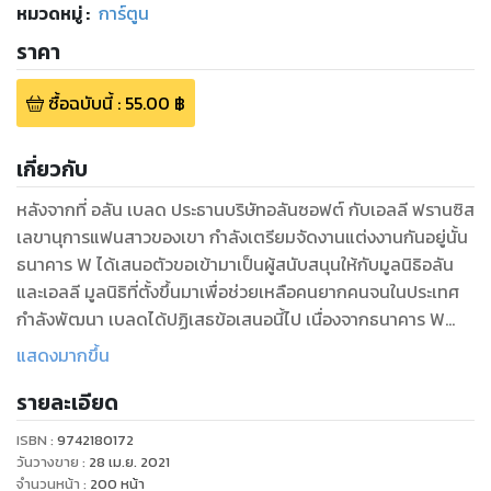
หมวดหมู่
:
การ์ตูน
ราคา
ซื้อฉบับนี้
:
55.00
฿
เกี่ยวกับ
หลังจากที่ อลัน เบลด ประธานบริษัทอลันซอฟต์ กับเอลลี ฟรานซิส
เลขานุการแฟนสาวของเขา กำลังเตรียมจัดงานแต่งงานกันอยู่นั้น
ธนาคาร W ได้เสนอตัวขอเข้ามาเป็นผู้สนับสนุนให้กับมูลนิธิอลัน
และเอลลี มูลนิธิที่ตั้งขึ้นมาเพื่อช่วยเหลือคนยากคนจนในประเทศ
กำลังพัฒนา เบลดได้ปฏิเสธข้อเสนอนี้ไป เนื่องจากธนาคาร W
กำลังมีข่าวฉาวโฉ่ออกมาอย่างต่อเนื่อง เพื่อความแน่ใจอลันได้
แสดงมากขึ้น
ติดต่อไปที่ทีมแพทย์ มูลนิธิอลันและเอลลีประจำประเทศ T จึงพบว่า
รายละเอียด
ธนาคาร W เคยเข้าไปช่วยให้เวชภัณฑ์และอาหารมาก่อน แต่กลับ
เกิดเรื่องตามมาเพื่อให้ความจริงเปิดเผย การพิสูจน์หาความจริงจึง
ISBN :
9742180172
เริ่มขึ้น!!
วันวางขาย
:
28 เม.ย. 2021
จำนวนหน้า
:
200
หน้า