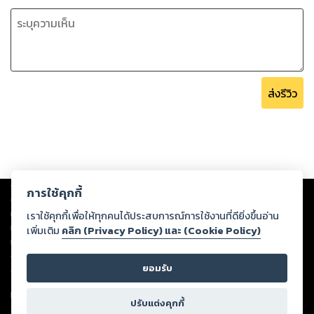
ส่งรีวิว
Copyright ©
2026
Storylog Co., Ltd. - สตอรี่ล็อกขอสงวนสิทธิ์ไม่รับผิดชอบ
การใช้คุกกี้
ต่อผลงานหรือเนื้อหาใดที่อัปโหลดผ่านเว็บไซต์และปรากฏว่าละเมิดสิทธิใน
ทรัพย์สินทางปัญญาของบุคคลอื่นหรือขัดต่อกฎหมายและศีลธรรม ดังนั้น ผู้อ่าน
เราใช้คุกกี้เพื่อให้ทุกคนได้ประสบการณ์การใช้งานที่ดียิ่งขึ้นอ่าน
ทุกท่านโปรดใช้วิจารณญาณในการกลั่นกรองด้วยตนเอง และหากท่านพบว่าส่วน
เพิ่มเติม
คลิก (Privacy Policy) และ (Cookie Policy)
หนึ่งส่วนใดขัดต่อกฎหมายและศีลธรรม กรุณาแจ้งมายังบริษัท เพื่อทีมงานจะได้
ดำเนินการในทันที ทั้งนี้ ทางสตอรี่ล็อกขอสงวนลิขสิทธิ์ตามพระราชบัญญัติ
ยอมรับ
ลิขสิทธิ์ พ.ศ. 2537 (ฉบับล่าสุด)
For support: member@ookbee.com
ปรับแต่งคุกกี้
Version
1.3.17