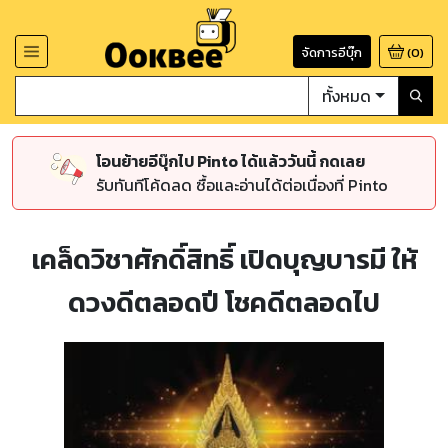
จัดการอีบุ๊ก
(
0
)
ทั้งหมด
โอนย้ายอีบุ๊กไป Pinto ได้แล้ววันนี้ กดเลย
รับทันทีโค้ดลด ซื้อและอ่านได้ต่อเนื่องที่ Pinto
เคล็ดวิชาศักดิ์สิทธิ์ เปิดบุญบารมี ให้
ดวงดีตลอดปี โชคดีตลอดไป