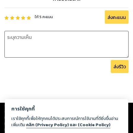
ส่งคะแนน
ให้
5
คะแนน
ส่งรีวิว
Copyright ©
2026
Storylog Co., Ltd. - สตอรี่ล็อกขอสงวนสิทธิ์ไม่รับผิดชอบ
การใช้คุกกี้
ต่อผลงานหรือเนื้อหาใดที่อัปโหลดผ่านเว็บไซต์และปรากฏว่าละเมิดสิทธิใน
ทรัพย์สินทางปัญญาของบุคคลอื่นหรือขัดต่อกฎหมายและศีลธรรม ดังนั้น ผู้อ่าน
เราใช้คุกกี้เพื่อให้ทุกคนได้ประสบการณ์การใช้งานที่ดียิ่งขึ้นอ่าน
ทุกท่านโปรดใช้วิจารณญาณในการกลั่นกรองด้วยตนเอง และหากท่านพบว่าส่วน
เพิ่มเติม
คลิก (Privacy Policy) และ (Cookie Policy)
หนึ่งส่วนใดขัดต่อกฎหมายและศีลธรรม กรุณาแจ้งมายังบริษัท เพื่อทีมงานจะได้