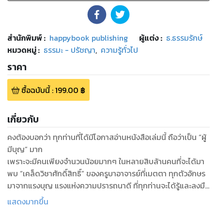
สำนักพิมพ์
:
happybook publishing
ผู้แต่ง :
ธ.ธรรมรักษ์
หมวดหมู่
:
ธรรมะ - ปรัชญา
,
ความรู้ทั่วไป
ราคา
ซื้อฉบับนี้
:
199.00
฿
เกี่ยวกับ
คงต้องบอกว่า ทุกท่านที่ได้มีโอกาสอ่านหนังสือเล่มนี้ ถือว่าเป็น “ผู้
มีบุญ” มาก
เพราะจะมีคนเพียงจำนวนน้อยมากๆ ในหลายสิบล้านคนที่จะได้มา
พบ “เคล็ดวิชาศักดิ์สิทธิ์” ของครูบาอาจารย์ที่เมตตา ทุกตัวอักษร
มาจากแรงบุญ แรงแห่งความปรารถนาดี ที่ทุกท่านจะได้รู้และลงมือ
ทำ เพื่อส่งผลให้ตนเองและครอบครัวพร้อมบริวารมีความสุข ความ
แสดงมากขึ้น
เจริญ ธุรกิจการค้าก้าวหน้า ผ่านพ้นอุปสรรคกรรมทั้งปวง ด้วย