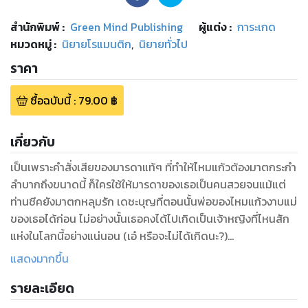
สำนักพิมพ์
:
Green Mind Publishing
ผู้แต่ง :
การะเกด
หมวดหมู่
:
นิยายโรแมนติก
,
นิยายทั่วไป
ราคา
ซื้อฉบับนี้
:
79.00
฿
เกี่ยวกับ
เป็นเพราะคำสั่งเสียของมารดาแท้ๆ ที่ทำให้ไหมแก้วต้องมาตกระกำ
ลำบากถึงขนาดนี้ ก็ใครใช้ให้มารดาของเธอเป็นคนสวยจนแม้แต่
ท่านชีคยังมาตกหลุมรัก เดชะบุญที่ตอนนั้นพ่อของไหมแก้วงาบแม่
ของเธอได้ก่อน ไม่อย่างนั้นเธอคงได้ไปเกิดเป็นเจ้าหญิงที่ไหนสัก
แห่งในโลกนี้อย่างแน่นอน (เอ๋ หรือจะไม่ได้เกิดนะ?)
แต่แล้วจู่ๆ ฟ้าก็ผ่ากลางวันแสกๆ ท่านชีคคนนั้นดันไม่ยอมละความ
แสดงมากขึ้น
พยายามขอสัญญาจากมารดาของเธอ ว่าหากแม่ของเธอมีลูกสาว
รายละเอียด
ก็จะให้แต่งงานกับลูกชายของเขา แม่เองก็ดันบ้าจี้ไปตกลงกับเขา
เสียได้ เดือดร้อนถึงเธอที่เป็นลูกสาวคนโตต้องเดินทางไปหาว่าที่