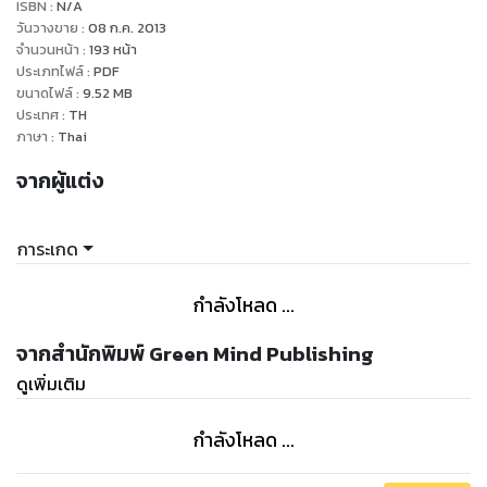
ISBN :
N/A
สามีที่ดินแดนทะเลทรายอะไรก็ไม่รู้ ชิชะ พอไปถึง พ่อตัวดีกลับหนี
วันวางขาย
:
08 ก.ค. 2013
หายออกจากวังพร้อมกับประกาศลั่นว่าจะไม่ยอมแต่งงานกับสาว
จำนวนหน้า
:
193
หน้า
ประเภทไฟล์
:
PDF
บ้านนอกจากเมืองไทยโดยเด็ดขาด
ขนาดไฟล์
:
9.52
MB
อีตาชีคน้อยนี่ท่าจะวอนซะแล้ว ไม่รู้หรือไงว่าอย่างเธอนี่แม้แต่วิน
ประเทศ
:
TH
มอเตอร์ไซค์หน้าปากซอยยังต้องยอมแพ้ คนที่จะถอนการแต่งงาน
ภาษา
:
Thai
นี้ได้จะต้องเป็นเธอเท่านั้น ไม่อย่างนั้นแม่จะรีดให้หมดตัวเลยที
จากผู้แต่ง
การะเกด
กำลังโหลด ...
จากสำนักพิมพ์ Green Mind Publishing
ดูเพิ่มเติม
กำลังโหลด ...