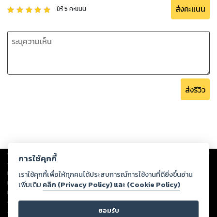
ส่งคะแนน
ให้
5
คะแนน
ส่งรีวิว
Copyright ©
2026
Storylog Co., Ltd. - สตอรี่ล็อกขอสงวนสิทธิ์ไม่รับผิดชอบ
การใช้คุกกี้
ต่อผลงานหรือเนื้อหาใดที่อัปโหลดผ่านเว็บไซต์และปรากฏว่าละเมิดสิทธิใน
ทรัพย์สินทางปัญญาของบุคคลอื่นหรือขัดต่อกฎหมายและศีลธรรม ดังนั้น ผู้อ่าน
เราใช้คุกกี้เพื่อให้ทุกคนได้ประสบการณ์การใช้งานที่ดียิ่งขึ้นอ่าน
ทุกท่านโปรดใช้วิจารณญาณในการกลั่นกรองด้วยตนเอง และหากท่านพบว่าส่วน
เพิ่มเติม
คลิก (Privacy Policy) และ (Cookie Policy)
หนึ่งส่วนใดขัดต่อกฎหมายและศีลธรรม กรุณาแจ้งมายังบริษัท เพื่อทีมงานจะได้
ดำเนินการในทันที ทั้งนี้ ทางสตอรี่ล็อกขอสงวนลิขสิทธิ์ตามพระราชบัญญัติ
ยอมรับ
ลิขสิทธิ์ พ.ศ. 2537 (ฉบับล่าสุด)